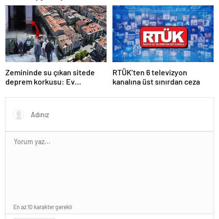
Satın Almanın Yeni Adresi
Zemininde su çıkan sitede
RTÜK’ten 6 televizyon
deprem korkusu: Ev
kanalına üst sınırdan ceza
almadığımız, bir mezar
aldığımız ortaya çıktı
En az 10 karakter gerekli