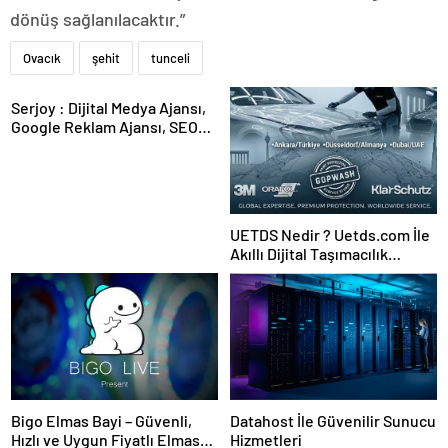
dönüş sağlanılacaktır.”
Ovacık
şehit
tunceli
Serjoy : Dijital Medya Ajansı,
Google Reklam Ajansı, SEO
Ajansı ve Web Tasarım Ajansı
UETDS Nedir ? Uetds.com İle
Akıllı Dijital Taşımacılık
Yazılımı
Bigo Elmas Bayi – Güvenli,
Datahost İle Güvenilir Sunucu
Hızlı ve Uygun Fiyatlı Elmas
Hizmetleri