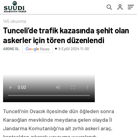
145 okunma
Tunceli’de trafik kazasında şehit olan
askerler için tören düzenlendi
9 Eylül 2024 11:00
ABONE OL
News
Tunceli’nin Ovacık ilçesinde dün öğleden sonra
Karaoğlan mevkiinde meydana gelen olayda İl
Jandarma Komutanlığı’na ait zırhlı askeri araç,
kontrolden çıkarak uçuruma yuvarlandı.