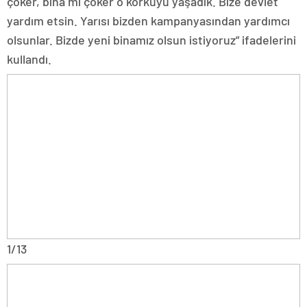
çöker, bina mı çöker o korkuyu yaşadık. Bize devlet
yardım etsin. Yarısı bizden kampanyasından yardımcı
olsunlar. Bizde yeni binamız olsun istiyoruz” ifadelerini
kullandı.
1/13