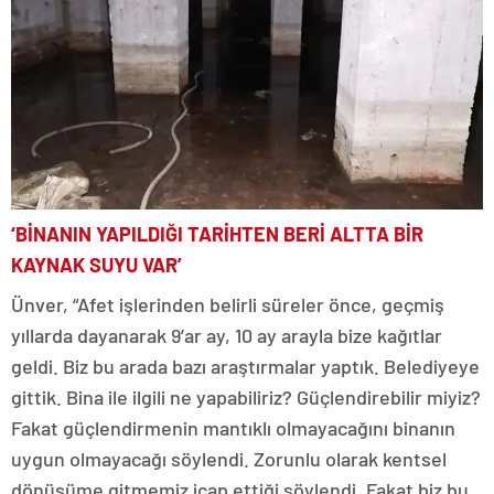
‘BİNANIN YAPILDIĞI TARİHTEN BERİ ALTTA BİR
KAYNAK SUYU VAR’
Ünver, “Afet işlerinden belirli süreler önce, geçmiş
yıllarda dayanarak 9’ar ay, 10 ay arayla bize kağıtlar
geldi. Biz bu arada bazı araştırmalar yaptık. Belediyeye
gittik. Bina ile ilgili ne yapabiliriz? Güçlendirebilir miyiz?
Fakat güçlendirmenin mantıklı olmayacağını binanın
uygun olmayacağı söylendi. Zorunlu olarak kentsel
dönüşüme gitmemiz icap ettiği söylendi. Fakat biz bu