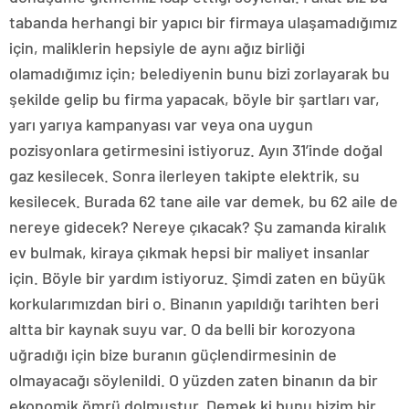
tabanda herhangi bir yapıcı bir firmaya ulaşamadığımız
için, maliklerin hepsiyle de aynı ağız birliği
olamadığımız için; belediyenin bunu bizi zorlayarak bu
şekilde gelip bu firma yapacak, böyle bir şartları var,
yarı yarıya kampanyası var veya ona uygun
pozisyonlara getirmesini istiyoruz. Ayın 31’inde doğal
gaz kesilecek. Sonra ilerleyen takipte elektrik, su
kesilecek. Burada 62 tane aile var demek, bu 62 aile de
nereye gidecek? Nereye çıkacak? Şu zamanda kiralık
ev bulmak, kiraya çıkmak hepsi bir maliyet insanlar
için. Böyle bir yardım istiyoruz. Şimdi zaten en büyük
korkularımızdan biri o. Binanın yapıldığı tarihten beri
altta bir kaynak suyu var. O da belli bir korozyona
uğradığı için bize buranın güçlendirmesinin de
olmayacağı söylenildi. O yüzden zaten binanın da bir
ekonomik ömrü dolmuştur. Demek ki bunu bizim bir