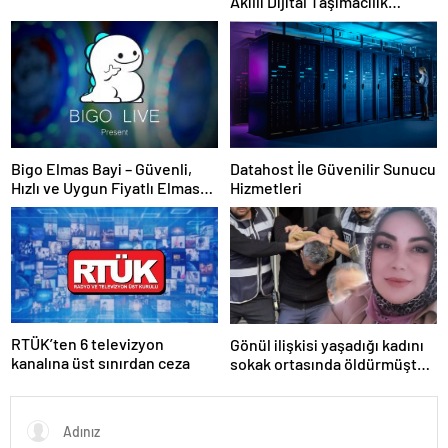
Akıllı Dijital Taşımacılık
Yazılımı
Bigo Elmas Bayi – Güvenli,
Datahost İle Güvenilir Sunucu
Hızlı ve Uygun Fiyatlı Elmas
Hizmetleri
Satın Almanın Yeni Adresi
RTÜK’ten 6 televizyon
Gönül ilişkisi yaşadığı kadını
kanalına üst sınırdan ceza
sokak ortasında öldürmüştü!
Cezası belli oldu