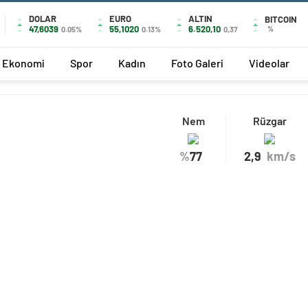
DOLAR
EURO
ALTIN
BITCOIN
47,6039
55,1020
6.520,10
%
0.05%
0.13%
0,37
Ekonomi
Spor
Kadın
Foto Galeri
Videolar
Nem
Rüzgar
%
77
2,9
km/s