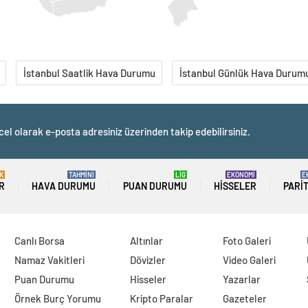
İstanbul Saatlik Hava Durumu
İstanbul Günlük Hava Durum
cel olarak e-posta adresiniz üzerinden takip edebilirsiniz.
K
TAHMİNİ
LİG
EKONOMİ
E
R
HAVA DURUMU
PUAN DURUMU
HISSELER
PARI
Canlı Borsa
Altınlar
Foto Galeri
Namaz Vakitleri
Dövizler
Video Galeri
Puan Durumu
Hisseler
Yazarlar
Örnek Burç Yorumu
Kripto Paralar
Gazeteler