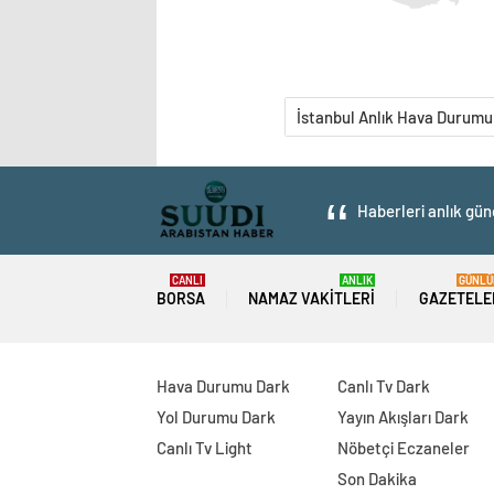
İstanbul Anlık Hava Durumu
Haberleri anlık gün
CANLI
ANLIK
GÜNLÜ
BORSA
NAMAZ VAKITLERI
GAZETELE
Hava Durumu Dark
Canlı Tv Dark
Yol Durumu Dark
Yayın Akışları Dark
Canlı Tv Light
Nöbetçi Eczaneler
Son Dakika