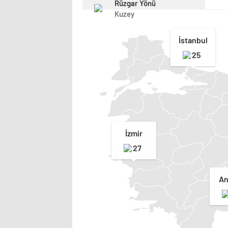
Rüzgar Yönü
Kuzey
İstanbul
25
İzmir
27
An