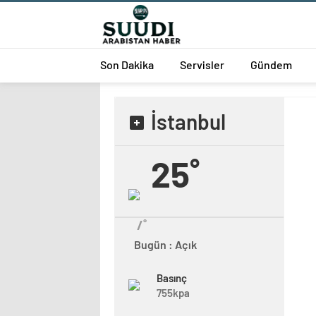
Son Dakika
Servisler
Gündem
İstanbul
25˚
/˚
Bugün : Açık
Basınç
755kpa