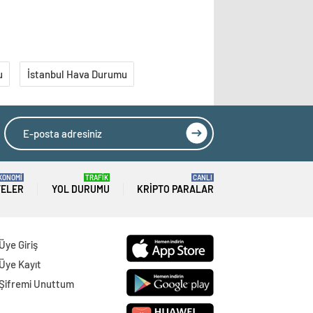
u
İstanbul Hava Durumu
KONOMİ
TRAFİK
CANLI
TELER
YOL DURUMU
KRIPTO PARALAR
Üye Giriş
Üye Kayıt
Şifremi Unuttum