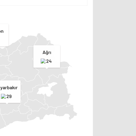
on
Ağrı
24
iyarbakır
29