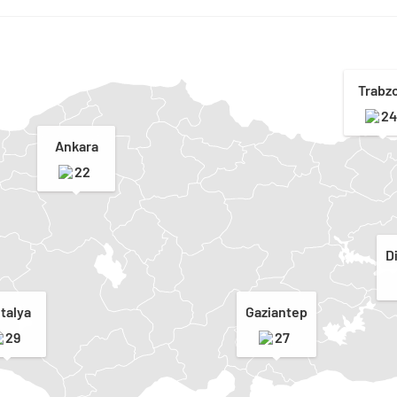
Trabz
24
Ankara
22
D
talya
Gaziantep
29
27