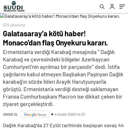
974 okunma
Galatasaray’a kötü haber!
Monaco’dan flaş Onyekuru kararı.
Ermenistan'a verdiği Karabağ mesajında “ Dağlık
Karabağ ve çevresindeki bölgeler Azerbaycan
Cumhuriyeti'nin ayrılmaz bir parçasıdır” dedi. İstifa
çağrılarını kabul etmeyen Başbakan Paşinyan Dağlık
karabağ'ın sözde lideri Arayik Harutyunyan'la
görüştü. Ermenistan'a verdiği desteği saklamayan
Fransa Cumhurbaşkanı Macron ise dikkat çeken bir
ziyaret gerçekleştirdi.
4 Aralık 2020 14:57
ABONE OL
News
Dağlık Karabağ’da 27 Eylül tarihinde başlayan savaş 44