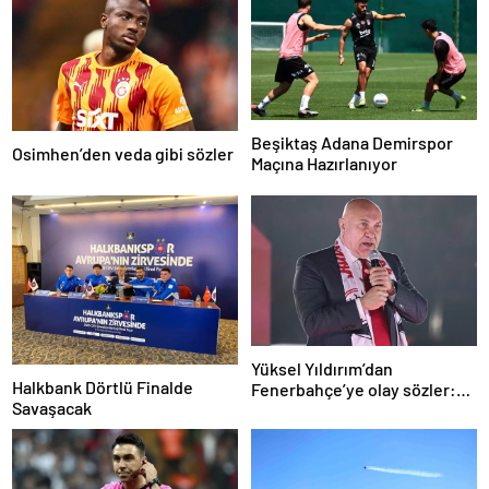
Beşiktaş Adana Demirspor
Osimhen’den veda gibi sözler
Maçına Hazırlanıyor
Yüksel Yıldırım’dan
Halkbank Dörtlü Finalde
Fenerbahçe’ye olay sözler:
Savaşacak
Derbide akılları çelişti