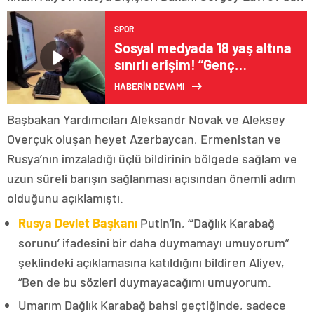
SPOR
Sosyal medyada 18 yaş altına
sınırlı erişim! “Genç
hesaplar” uygulaması
HABERİN DEVAMI
Türkiye’de hayata geçiriliyor
Başbakan Yardımcıları Aleksandr Novak ve Aleksey
Overçuk oluşan heyet Azerbaycan, Ermenistan ve
Rusya’nın imzaladığı üçlü bildirinin bölgede sağlam ve
uzun süreli barışın sağlanması açısından önemli adım
olduğunu açıklamıştı.
Rusya Devlet Başkanı
Putin’in, “‘Dağlık Karabağ
sorunu’ ifadesini bir daha duymamayı umuyorum”
şeklindeki açıklamasına katıldığını bildiren Aliyev,
“Ben de bu sözleri duymayacağımı umuyorum.
Umarım Dağlık Karabağ bahsi geçtiğinde, sadece