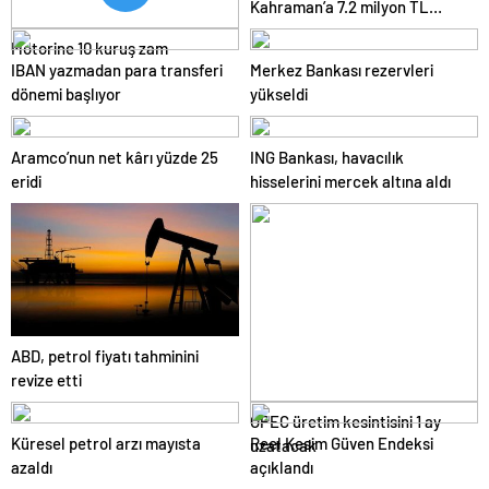
Kahraman’a 7.2 milyon TL
para cezası
Motorine 10 kuruş zam
IBAN yazmadan para transferi
Merkez Bankası rezervleri
dönemi başlıyor
yükseldi
Aramco’nun net kârı yüzde 25
ING Bankası, havacılık
eridi
hisselerini mercek altına aldı
ABD, petrol fiyatı tahminini
revize etti
OPEC üretim kesintisini 1 ay
Küresel petrol arzı mayısta
Reel Kesim Güven Endeksi
uzatacak
azaldı
açıklandı