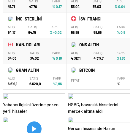
ALIŞ
SATIŞ
FARK
ALIŞ
SATIŞ
FARK
47,71
47,70
% 0.17
55,04
55,03
% 0.04
İNG. STERLİNİ
İSV. FRANGI
ALIŞ
SATIŞ
FARK
ALIŞ
SATIŞ
FARK
64,17
64,15
% -0.02
58,89
58,86
% 0.5
KAN. DOLARI
ONS ALTIN
ALIŞ
SATIŞ
FARK
ALIŞ
SATIŞ
FARK
34,03
34,02
% 0.18
4.317,1
4.317,7
%1,83
GRAM ALTIN
BITCOIN
ALIŞ
SATIŞ
FARK
FARK
FİYAT
6.619,1
6.620,0
%1,96
%
Yabancı ilgisini üzerine çeken
HSBC, havacılık hisselerini
yerli hisseler
mercek altına aldı
Gersan hissesinde Harun