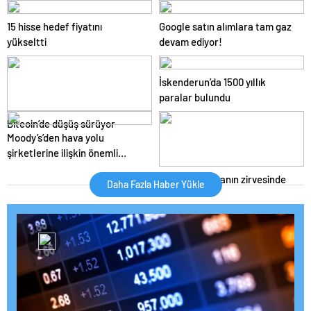
15 hisse hedef fiyatını
Google satın alımlara tam gaz
yükseltti
devam ediyor!
İskenderun’da 1500 yıllık
paralar bulundu
Bitcoin’de düşüş sürüyor
Moody’s’den hava yolu
şirketlerine ilişkin önemli
açıklama
Petrol 12 haftanın zirvesinde
Daha Fazla Haber Yükle