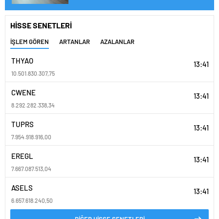
HİSSE SENETLERİ
İŞLEM GÖREN
ARTANLAR
AZALANLAR
THYAO
13:41
10.501.830.307,75
CWENE
13:41
8.292.282.338,34
TUPRS
13:41
7.954.918.916,00
EREGL
13:41
7.667.087.513,04
ASELS
13:41
6.657.618.240,50
DİĞER HİSSE SENETLERİ