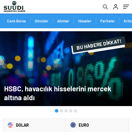
Canlı Borsa
Dövizler
Altınlar
Hisseler
Pariteler
Krit
BU HABERE DİKKAT!
FLAŞ FLAŞ...
SON DAKİKA
HSBC, havacılık hisselerini mercek
altına aldı
DOLAR
EURO