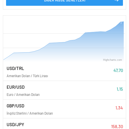
PARİTELER
Highcharts.com
20. Temmuz
27. Temmuz
3. Ağustos
USD/TRL
47,70
Amerikan Doları / Türk Lirası
EUR/USD
1,15
Euro / Amerikan Doları
GBP/USD
1,34
İngiliz Sterlini / Amerikan Doları
USD/JPY
158,30