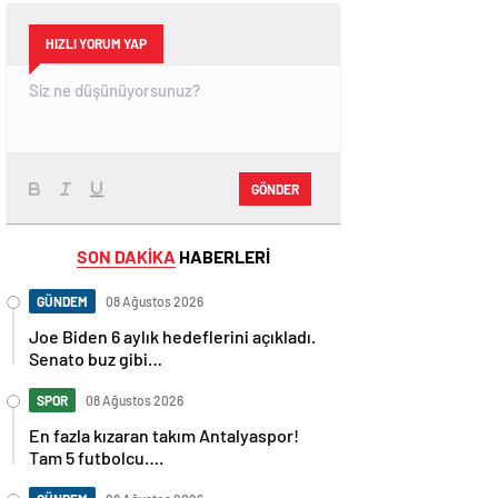
HIZLI YORUM YAP
GÖNDER
SON DAKİKA
HABERLERİ
GÜNDEM
08 Ağustos 2026
Joe Biden 6 aylık hedeflerini açıkladı.
Senato buz gibi…
SPOR
08 Ağustos 2026
En fazla kızaran takım Antalyaspor!
Tam 5 futbolcu….