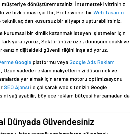
ri müşteriye dönüştüremezsiniz. İnternetteki vitrininiz
 ve hızlı olması şarttır. Profesyonel bir
Web Tasarım
teknik açıdan kusursuz bir altyapı oluşturabilirsiniz.
e kurumsal bir kimlik kazanmak isteyen işletmeler için
 fark yaratıyoruz. Sektörünüze özel, dönüşüm odaklı ve
kanızın dijitaldeki güvenilirliğini inşa ediyoruz.
Verme Google
platformu veya
Google Ads Reklam
dır. Uzun vadede reklam maliyetlerinizi düşürmek ve
t sıralarda yer almak için arama motoru optimizasyonu
ir
SEO Ajansı
ile çalışarak web sitenizin Google
ini sağlayabilir, böylece reklam bütçesi harcamadan da
tal Dünyada Güvendesiniz
ptırmak, ister organik sıralamalarda yükselmek,