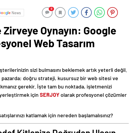
0
News
e Zirveye Oynayın: Google
esyonel Web Tasarım
rilerinizin sizi bulmasını beklemek artık yeterli değil.
l pazarda; doğru strateji, kusursuz bir web sitesi ve
ıkmanız gerekir. İşte tam bu noktada, işletmenizi
yerleştirmek için
SERJOY
olarak profesyonel çözümler
 satışlarınızı katlamak için nereden başlamalısınız?
edef Kitlenize Doğrudan Ulaşın