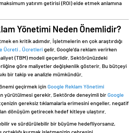
maksimum yatırım getirisi (ROI) elde etmek anlamına
klam Yönetimi Neden Önemlidir?
mek en kritik adımdır. İşletmelerin en çok araştırdığı
Ücreti , Ücretleri
gelir. Google'da reklam verirken
maliyet (TBM) modeli geçerlidir. Sektörünüzdeki
liğine göre maliyetler değişkenlik gösterir. Bu bütçeyi
sıkı bir takip ve analizle mümkündür.
dönemi geçirmek için
Google Reklam Yönetimi
dan yürütülmesi gerekir. Sektörde deneyimli bir
Google
çenizin gereksiz tıklamalarla erimesini engeller, negatif
udan dönüşüm getirecek hedef kitleye ulaştırır.
bilir ve sürdürülebilir bir büyüme hedefliyorsanız,
iş ortaklığı kurmak işletmenizin çehresini