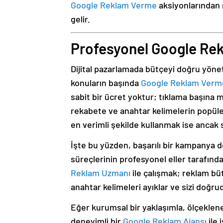
Google Reklam Verme
aksiyonlarından 
gelir.
Profesyonel Google Re
Dijital pazarlamada bütçeyi doğru yönet
konuların başında
Google Reklam Verme 
sabit bir ücret yoktur; tıklama başına 
rekabete ve anahtar kelimelerin popüler
en verimli şekilde kullanmak ise ancak 
İşte bu yüzden, başarılı bir kampanya 
süreçlerinin profesyonel eller tarafın
Reklam Uzmanı
ile çalışmak; reklam büt
anahtar kelimeleri ayıklar ve sizi doğr
Eğer kurumsal bir yaklaşımla, ölçeklene
deneyimli bir
Google Reklam Ajansı
ile 