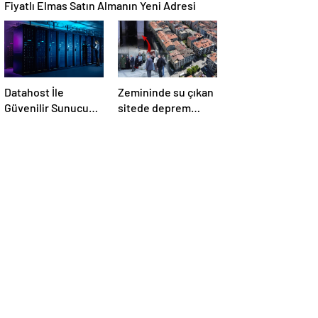
Fiyatlı Elmas Satın Almanın Yeni Adresi
Datahost İle
Zemininde su çıkan
Güvenilir Sunucu
sitede deprem
Hizmetleri
korkusu: Ev
almadığımız, bir
mezar aldığımız
ortaya çıktı