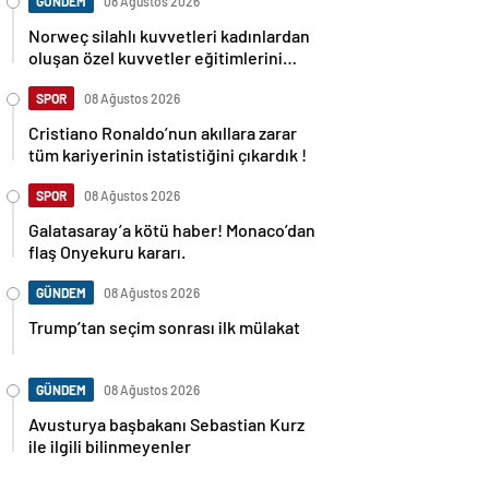
GÜNDEM
08 Ağustos 2026
Norweç silahlı kuvvetleri kadınlardan
oluşan özel kuvvetler eğitimlerini
başlattı.
SPOR
08 Ağustos 2026
Cristiano Ronaldo’nun akıllara zarar
tüm kariyerinin istatistiğini çıkardık !
SPOR
08 Ağustos 2026
Galatasaray’a kötü haber! Monaco’dan
flaş Onyekuru kararı.
GÜNDEM
08 Ağustos 2026
Trump’tan seçim sonrası ilk mülakat
GÜNDEM
08 Ağustos 2026
Avusturya başbakanı Sebastian Kurz
ile ilgili bilinmeyenler