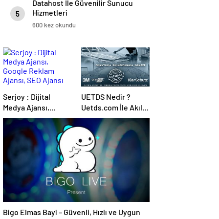
Datahost İle Güvenilir Sunucu
Hizmetleri
5
600 kez okundu
Serjoy : Dijital
UETDS Nedir ?
Medya Ajansı,
Uetds.com İle Akıllı
Google Reklam
Dijital Taşımacılık
Ajansı, SEO Ajansı
Yazılımı
ve Web Tasarım
Ajansı
Bigo Elmas Bayi – Güvenli, Hızlı ve Uygun