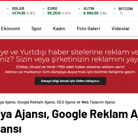
DOLAR
EURO
ALTIN
BITCOIN
47,7436
55,2510
6.660,55
%
0.18%
0.32%
2,59
Ekonomi
Spor
Kadın
Foto Galeri
Videolar
edya Ajansı, Google Reklam Ajansı, SEO Ajansı ve Web Tasarım Ajansı
edya Ajansı, Google Reklam A
ansı