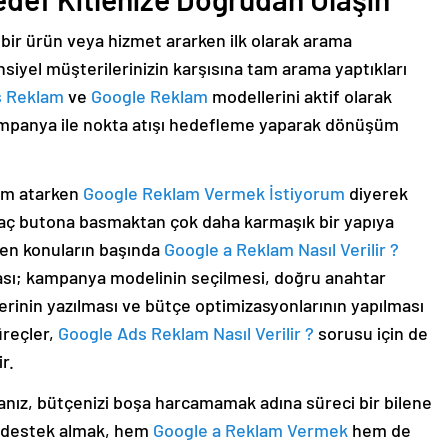
ı bir ürün veya hizmet ararken ilk olarak arama
iyel müşterilerinizin karşısına tam arama yaptıkları
s Reklam
ve
Google Reklam
modellerini aktif olarak
ampanya ile nokta atışı hedefleme yaparak dönüşüm
dım atarken
Google Reklam Vermek İstiyorum
diyerek
kaç butona basmaktan çok daha karmaşık bir yapıya
ilen konuların başında
Google a Reklam Nasıl Verilir ?
ası; kampanya modelinin seçilmesi, doğru anahtar
erinin yazılması ve bütçe optimizasyonlarının yapılması
üreçler,
Google Ads Reklam Nasıl Verilir ?
sorusu için de
r.
nız, bütçenizi boşa harcamamak adına süreci bir bilene
l destek almak, hem
Google a Reklam Vermek
hem de