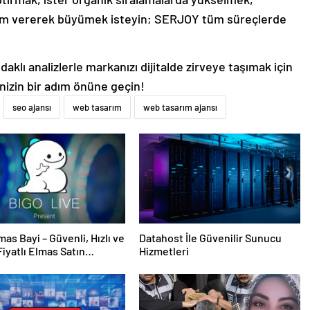
lam vererek büyümek isteyin; SERJOY tüm süreçlerde
aklı analizlerle markanızı dijitalde zirveye taşımak için
inizin bir adım önüne geçin!
seo ajansı
web tasarım
web tasarım ajansı
mas Bayi – Güvenli, Hızlı ve
Datahost İle Güvenilir Sunucu
iyatlı Elmas Satın
Hizmetleri
 Yeni Adresi