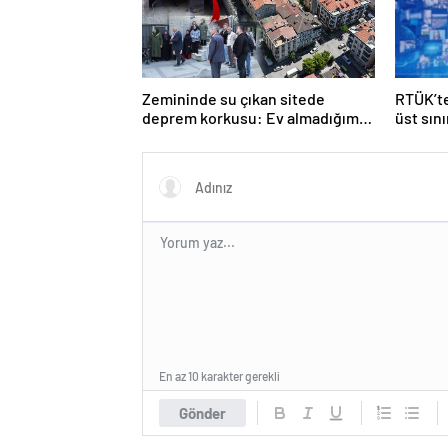
Zemininde su çıkan sitede
RTÜK’te
deprem korkusu: Ev almadığımız,
üst sın
bir mezar aldığımız ortaya çıktı
En az 10 karakter gerekli
Gönder