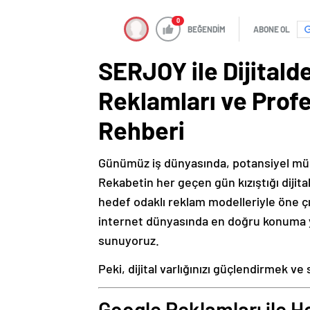
0
BEĞENDİM
ABONE OL
SERJOY ile Dijitald
Reklamları ve Prof
Rehberi
Günümüz iş dünyasında, potansiyel müşte
Rekabetin her geçen gün kızıştığı dijita
hedef odaklı reklam modelleriyle öne ç
internet dünyasında en doğru konuma 
sunuyoruz.
Peki, dijital varlığınızı güçlendirmek ve
Google Reklamları ile H