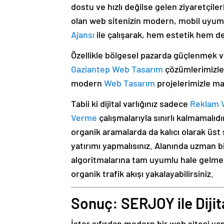
dostu ve hızlı değilse gelen ziyaretçile
olan web sitenizin modern, mobil uyumlu
Ajansı
ile çalışarak, hem estetik hem de 
Özellikle bölgesel pazarda güçlenmek v
Gaziantep Web Tasarım
çözümlerimizle
modern
Web Tasarım
projelerimizle mar
Tabii ki dijital varlığınız sadece
Reklam 
Verme
çalışmalarıyla sınırlı kalmamalı
organik aramalarda da kalıcı olarak üs
yatırımı yapmalısınız. Alanında uzman b
algoritmalarına tam uyumlu hale gelmes
organik trafik akışı yakalayabilirsiniz.
Sonuç: SERJOY ile Diji
İster sıfırdan modern bir web sitesi ya