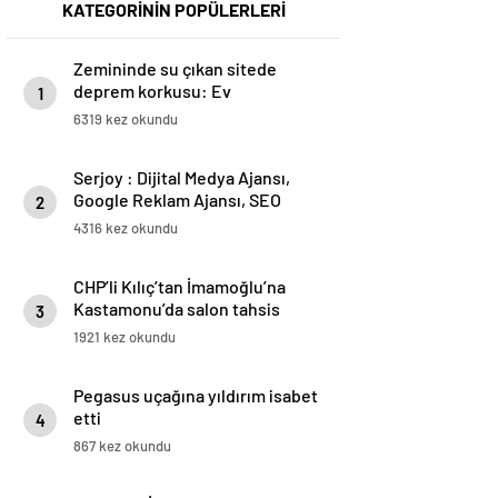
KATEGORİNİN POPÜLERLERİ
Zemininde su çıkan sitede
deprem korkusu: Ev
1
almadığımız, bir mezar aldığımız
6319 kez okundu
ortaya çıktı
Serjoy : Dijital Medya Ajansı,
Google Reklam Ajansı, SEO
2
Ajansı ve Web Tasarım Ajansı
4316 kez okundu
CHP’li Kılıç’tan İmamoğlu’na
Kastamonu’da salon tahsis
3
edilmemesine tepki
1921 kez okundu
Pegasus uçağına yıldırım isabet
etti
4
867 kez okundu