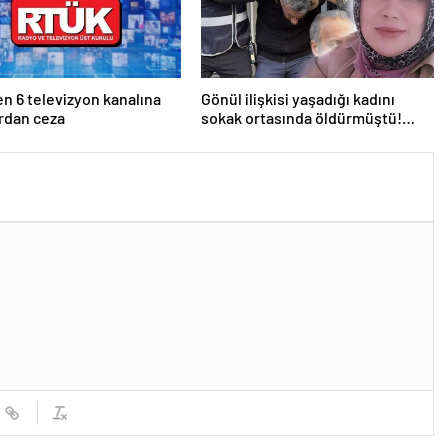
n 6 televizyon kanalına
Gönül ilişkisi yaşadığı kadını
ırdan ceza
sokak ortasında öldürmüştü!
Cezası belli oldu