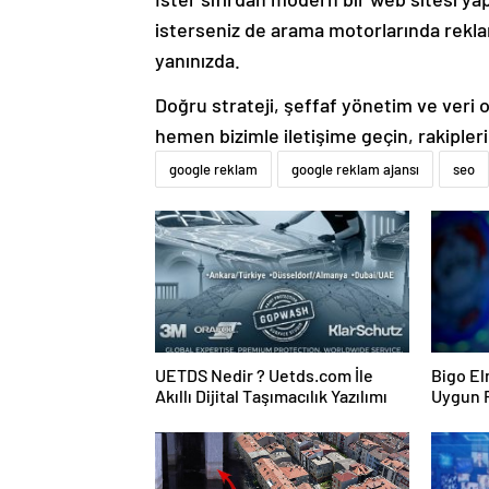
isterseniz de arama motorlarında rek
yanınızda.
Doğru strateji, şeffaf yönetim ve veri od
hemen bizimle iletişime geçin, rakipler
google reklam
google reklam ajansı
seo
UETDS Nedir ? Uetds.com İle
Bigo El
Akıllı Dijital Taşımacılık Yazılımı
Uygun F
Almanın