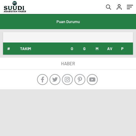
Puan Durumu
#
TAKIM
O
G
M
AV
P
HABER