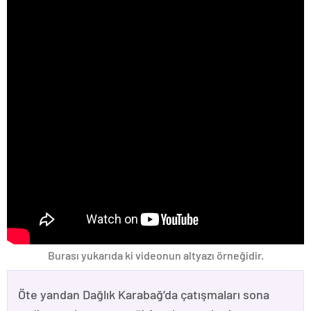
Burası yukarıda ki videonun altyazı örneğidir.
Öte yandan Dağlık Karabağ’da çatışmaları sona