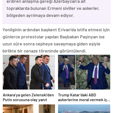
erdiren anlaşma gereği Azerbaycan’a ait
topraklarda bulunan Ermeni siviller ve askerler,
bölgeden ayrılmaya devam ediyor.
Yenilginin ardından başkent Erivan’da istifa etmesi için
günlerce protestolar yapılan Başbakan Paşinyan ise
uzun süre sonra cepheye savaşmaya giden eşiyle
birlikte bir cenaze töreninde görüntülendi.
Ankara’ya gelen Zelenski’den
Trump Katar’daki ABD
Putin sorusuna olay yanıt
askerlerine moral vermek için
dans etti