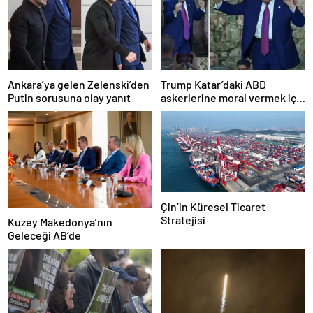
Ankara’ya gelen Zelenski’den
Trump Katar’daki ABD
Putin sorusuna olay yanıt
askerlerine moral vermek için
dans etti
Çin’in Küresel Ticaret
Stratejisi
Kuzey Makedonya’nın
Geleceği AB’de