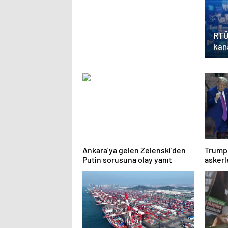
RTÜ
kana
Ankara’ya gelen Zelenski’den
Trump 
Putin sorusuna olay yanıt
askerl
dans e