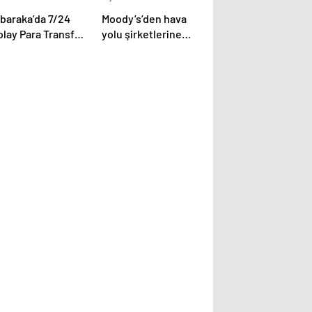
lbaraka’da 7/24
Moody’s’den hava
lay Para Transferi
yolu şirketlerine
önemi Başlıyor
ilişkin önemli
açıklama