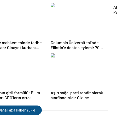
k alışveriş yaptı
görüştü
A
Ko
D
e mahkemesinde tarihe
Columbia Üniversitesi’nde
an: Cinayet kurbanı
Filistin’e destek eylemi: 70
zekayla konuştu
gözaltı
nın gizli formülü: Bilim
Aşırı sağcı parti tehdit olarak
arı CEO’ların ortak
sınıflandırıldı: Gizlice
ini açıkladı
izlenebilecek
aha Fazla Haber Yükle