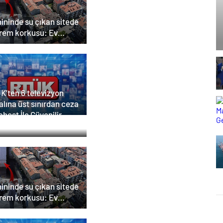
ininde su çıkan sitede
rem korkusu: Ev
adığımız, bir mezar
ğımız ortaya çıktı
K’ten 6 televizyon
lına üst sınırdan ceza
host İle Güvenilir
ucu Hizmetleri
ininde su çıkan sitede
rem korkusu: Ev
adığımız, bir mezar
ğımız ortaya çıktı