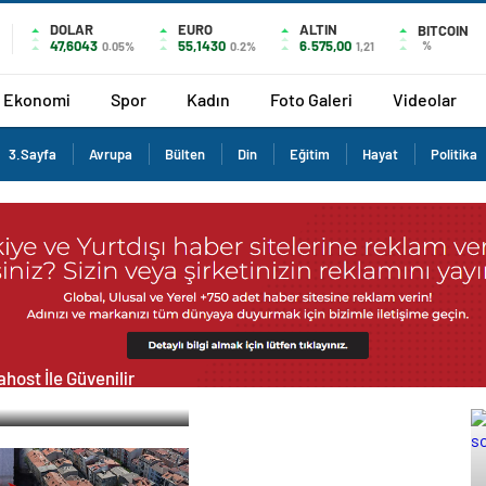
DOLAR
EURO
ALTIN
BITCOIN
47,6043
55,1430
6.575,00
%
0.05%
0.2%
1,21
Ekonomi
Spor
Kadın
Foto Galeri
Videolar
3.Sayfa
Avrupa
Bülten
Din
Eğitim
Hayat
Politika
host İle Güvenilir
ucu Hizmetleri