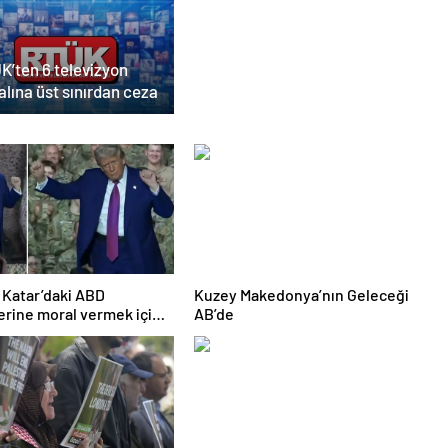
K’ten 6 televizyon
lına üst sınırdan ceza
Katar’daki ABD
Kuzey Makedonya’nın Geleceği
erine moral vermek için
AB’de
tti