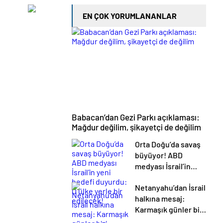
EN ÇOK YORUMLANANLAR
Babacan’dan Gezi Parkı açıklaması:
Mağdur değilim, şikayetçi de değilim
Orta Doğu’da savaş
büyüyor! ABD
medyası İsrail’in
yeni hedefi
Netanyahu’dan İsrail
duyurdu: O ülke
halkına mesaj:
yerle bir edilecek!
Karmaşık günler bizi
bekliyor