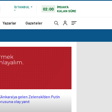
İMSAK'A
İSTANBUL
02:00
KALAN SÜRE
°
Yazarlar
Gazeteler