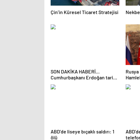
Çin’in Küresel Ticaret Stratejisi
Nekbe’n
SON DAKİKA HABERİ…
Rusya 
Cumhurbaşkanı Erdoğan tarihi
Hamlel
zirveye katıldı: Trump, Şara ve
Düğüm
Selman ile video konferans
yöntemiyle görüştü
ABD’de liseye bıçaklı saldırı: 1
ABD’de
ölü
telefo