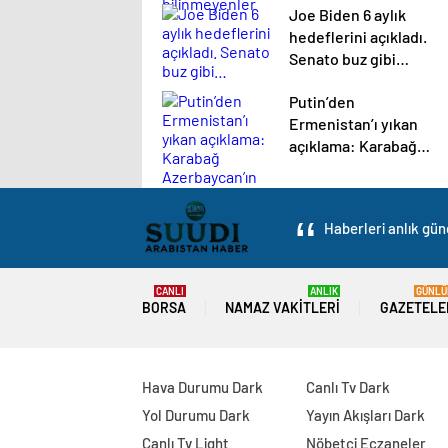
Joe Biden 6 aylık
hedeflerini açıkladı.
Senato buz gibi…
Putin’den
Ermenistan’ı yıkan
açıklama: Karabağ
Azerbaycan’ın
ayrılmaz bir
parçasıdır!
Haberleri anlık gün
CANLI
ANLIK
GÜNLÜ
BORSA
NAMAZ VAKITLERI
GAZETELE
Hava Durumu Dark
Canlı Tv Dark
Yol Durumu Dark
Yayın Akışları Dark
Canlı Tv Light
Nöbetçi Eczaneler