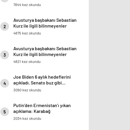
7844 kez okundu
Avusturya başbakanı Sebastian
Kurz ile ilgili bilinmeyenler
2
4875 kez okundu
Avusturya başbakanı Sebastian
Kurz ile ilgili bilinmeyenler
3
4821 kez okundu
Joe Biden 6 aylık hedeflerini
açıkladı. Senato buz gibi…
4
3090 kez okundu
Putin’den Ermenistan’ı yıkan
açıklama: Karabağ
5
Azerbaycan’ın ayrılmaz bir
2034 kez okundu
parçasıdır!