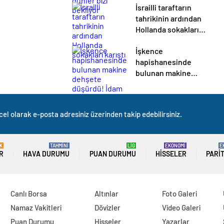
İsrailli taraftarın
tahrikinin ardından
Hollanda sokakları
karıştı
İşkence
hapishanesinde
bulunan makine
dehşete düşürdü!
İdam edilen
mahkumlar için
cel olarak e-posta adresiniz üzerinden takip edebilirsiniz.
kullanılıyordu
K
TAHMİNİ
LİG
EKONOMİ
E
R
HAVA DURUMU
PUAN DURUMU
HISSELER
PARI
Canlı Borsa
Altınlar
Foto Galeri
Namaz Vakitleri
Dövizler
Video Galeri
Puan Durumu
Hisseler
Yazarlar