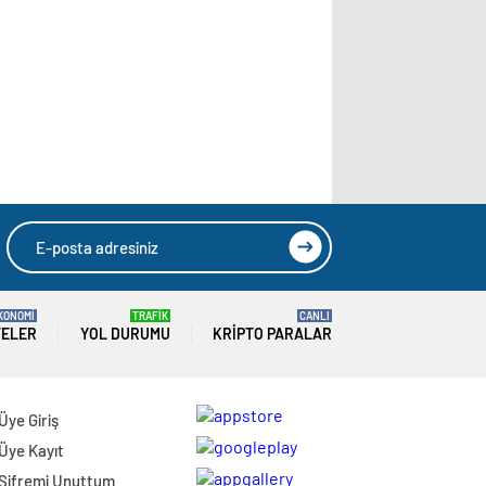
KONOMİ
TRAFİK
CANLI
TELER
YOL DURUMU
KRIPTO PARALAR
Üye Giriş
Üye Kayıt
Şifremi Unuttum