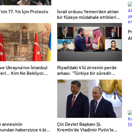
in 77. Yılı İçin Protesto
İsrail ordusu Yemen’den atılan
bir füzeye müdahale ettiklerini
duyurdu
Pr
Al
y
e
ve Ukrayna’nın İstanbul
Riyad’daki 4’lü zirvenin perde
eri… Kim Ne Bekliyor,
arkası: “Türkiye bir süredir
 Çözülür Mü?
temastaydı”
 annesinin
Çin Devlet Başkanı Şi,
nundan habersizce 4 bin
Kremlin’de Vladimir Putin’le