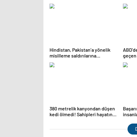
dolarlı
Hindistan, Pakistan’a yönelik
ABD’d
misilleme saldırılarına
geçen 
hazırlanıyor
yapay 
380 metrelik kanyondan düşen
Başarı
kedi ölmedi! Sahipleri hayatını
insanl
kaybetti
özelliğ
D