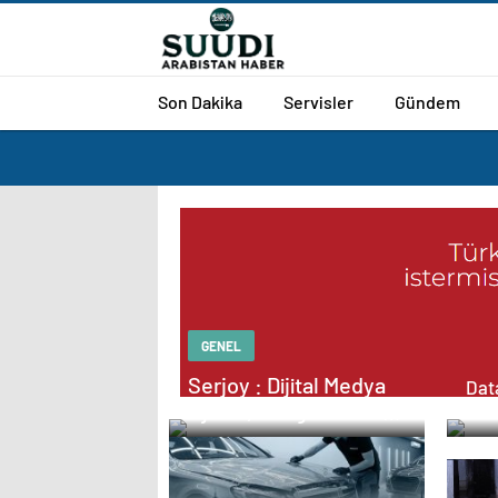
Son Dakika
Servisler
Gündem
GENEL
Serjoy : Dijital Medya
Data
Ajansı, Google Reklam
Sun
Ajansı, SEO Ajansı ve
Web Tasarım Ajansı