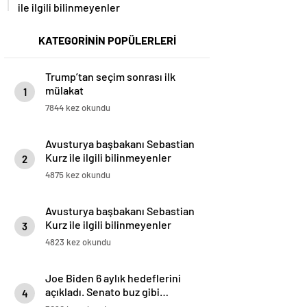
ile ilgili bilinmeyenler
KATEGORİNİN POPÜLERLERİ
Trump’tan seçim sonrası ilk
mülakat
1
7844 kez okundu
Avusturya başbakanı Sebastian
Kurz ile ilgili bilinmeyenler
2
4875 kez okundu
Avusturya başbakanı Sebastian
Kurz ile ilgili bilinmeyenler
3
4823 kez okundu
Joe Biden 6 aylık hedeflerini
açıkladı. Senato buz gibi…
4