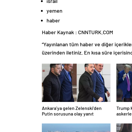
israil
yemen
haber
Haber Kaynak : CNNTURK.COM
“Yayınlanan tüm haber ve diğer içerikler i
üzerinden iletiniz. En kısa süre içerisin
Ankara’ya gelen Zelenski’den
Trump 
Putin sorusuna olay yanıt
askerle
dans et