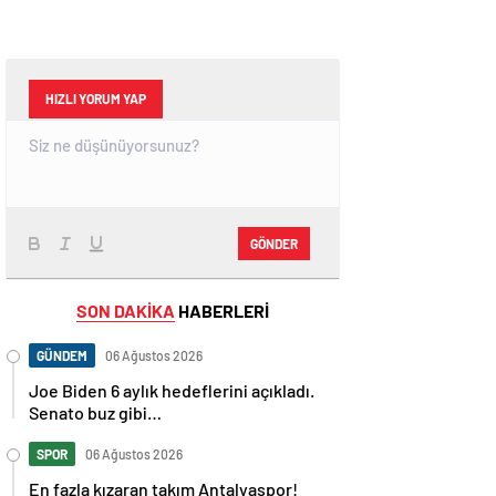
HIZLI YORUM YAP
GÖNDER
SON DAKİKA
HABERLERİ
GÜNDEM
06 Ağustos 2026
Joe Biden 6 aylık hedeflerini açıkladı.
Senato buz gibi…
SPOR
06 Ağustos 2026
En fazla kızaran takım Antalyaspor!