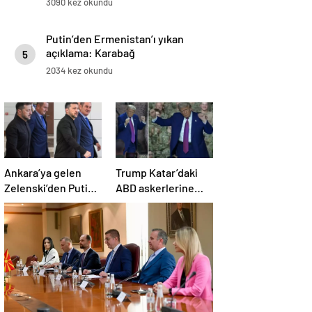
3090 kez okundu
Putin’den Ermenistan’ı yıkan
açıklama: Karabağ
5
Azerbaycan’ın ayrılmaz bir
2034 kez okundu
parçasıdır!
Ankara’ya gelen
Trump Katar’daki
Zelenski’den Putin
ABD askerlerine
sorusuna olay yanıt
moral vermek için
dans etti