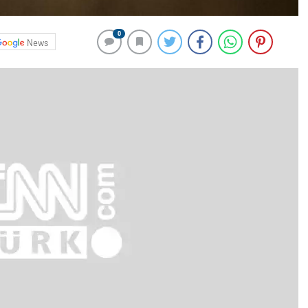
0
News