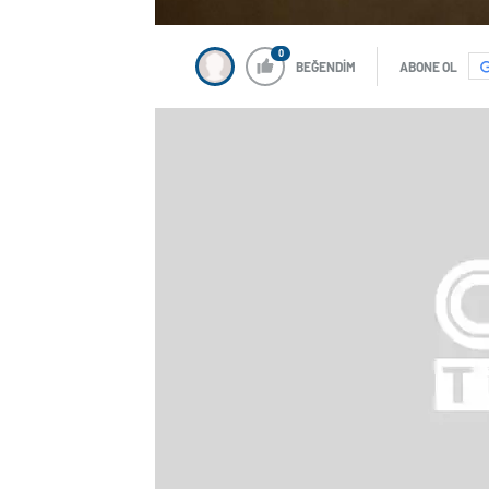
0
BEĞENDİM
ABONE OL