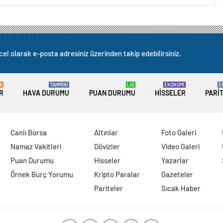
cel olarak e-posta adresiniz üzerinden takip edebilirsiniz.
K
TAHMİNİ
LİG
EKONOMİ
E
R
HAVA DURUMU
PUAN DURUMU
HISSELER
PARI
Canlı Borsa
Altınlar
Foto Galeri
Namaz Vakitleri
Dövizler
Video Galeri
Puan Durumu
Hisseler
Yazarlar
Örnek Burç Yorumu
Kripto Paralar
Gazeteler
Pariteler
Sıcak Haber