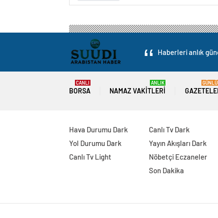
Haberleri anlık gün
CANLI
ANLIK
GÜNLÜ
BORSA
NAMAZ VAKITLERI
GAZETELE
Hava Durumu Dark
Canlı Tv Dark
Yol Durumu Dark
Yayın Akışları Dark
Canlı Tv Light
Nöbetçi Eczaneler
Son Dakika