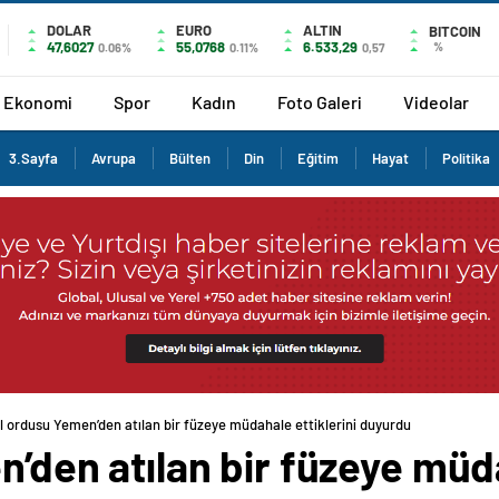
DOLAR
EURO
ALTIN
BITCOIN
47,6027
55,0768
6.533,29
%
0.06%
0.11%
0,57
Ekonomi
Spor
Kadın
Foto Galeri
Videolar
3.Sayfa
Avrupa
Bülten
Din
Eğitim
Hayat
Politika
il ordusu Yemen’den atılan bir füzeye müdahale ettiklerini duyurdu
n’den atılan bir füzeye müda