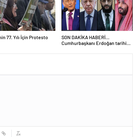
n 77. Yılı İçin Protesto
SON DAKİKA HABERİ…
Cumhurbaşkanı Erdoğan tarihi
zirveye katıldı: Trump, Şara ve
Selman ile video konferans
yöntemiyle görüştü