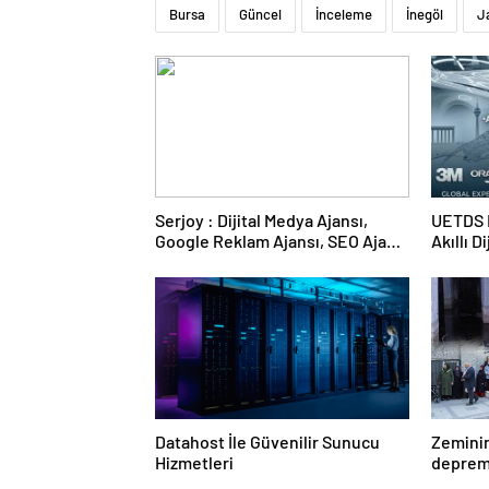
Bursa
Güncel
İnceleme
İnegöl
J
Serjoy : Dijital Medya Ajansı,
UETDS N
Google Reklam Ajansı, SEO Ajansı
Akıllı D
ve Web Tasarım Ajansı
Datahost İle Güvenilir Sunucu
Zeminin
Hizmetleri
deprem 
bir mez