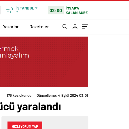
İMSAK'A
İSTANBUL
02:00
KALAN SÜRE
°
Yazarlar
Gazeteler
178 kez okundu
|
Güncelleme: 4 Eylül 2024 03:01
ücü yaralandı
HIZLI YORUM YAP