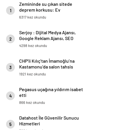
Zemininde su çıkan sitede
deprem korkusu: Ev
1
almadığımız, bir mezar aldığımız
6317 kez okundu
ortaya çıktı
Serjoy : Dijital Medya Ajansı,
Google Reklam Ajansı, SEO
2
Ajansı ve Web Tasarım Ajansı
4298 kez okundu
CHP’li Kılıç’tan İmamoğlu’na
Kastamonu’da salon tahsis
3
edilmemesine tepki
1921 kez okundu
Pegasus uçağına yıldırım isabet
etti
4
866 kez okundu
Datahost İle Güvenilir Sunucu
Hizmetleri
5