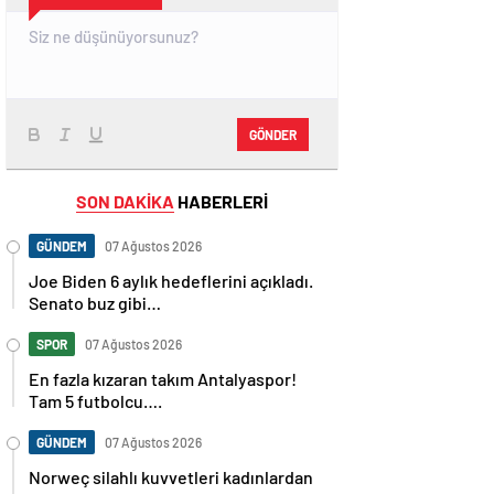
GÖNDER
SON DAKİKA
HABERLERİ
GÜNDEM
07 Ağustos 2026
Joe Biden 6 aylık hedeflerini açıkladı.
Senato buz gibi…
SPOR
07 Ağustos 2026
En fazla kızaran takım Antalyaspor!
Tam 5 futbolcu….
GÜNDEM
07 Ağustos 2026
Norweç silahlı kuvvetleri kadınlardan