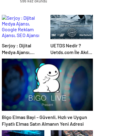
596 kez okundu
Serjoy : Dijital
UETDS Nedir ?
Medya Ajansı,
Uetds.com İle Akıllı
Google Reklam
Dijital Taşımacılık
Ajansı, SEO Ajansı
Yazılımı
ve Web Tasarım
Ajansı
Bigo Elmas Bayi – Güvenli, Hızlı ve Uygun
Fiyatlı Elmas Satın Almanın Yeni Adresi