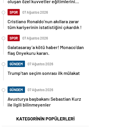
oluşan özel kuvvetler eğitimlerini
başlattı.
SPOR
07 Ağustos 2026
Cristiano Ronaldo’nun akıllara zarar
tüm kariyerinin istatistiğini çıkardık !
SPOR
07 Ağustos 2026
Galatasaray’a kötü haber! Monaco’dan
flaş Onyekuru kararı.
GÜNDEM
07 Ağustos 2026
Trump’tan seçim sonrası ilk mülakat
GÜNDEM
07 Ağustos 2026
Avusturya başbakanı Sebastian Kurz
ile ilgili bilinmeyenler
KATEGORİNİN POPÜLERLERİ