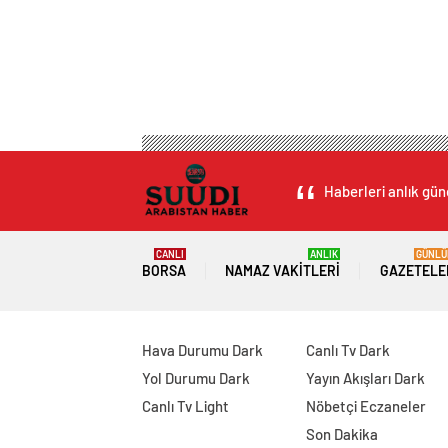
Haberleri anlık gün
CANLI
ANLIK
GÜNLÜ
BORSA
NAMAZ VAKITLERI
GAZETELE
Hava Durumu Dark
Canlı Tv Dark
Yol Durumu Dark
Yayın Akışları Dark
Canlı Tv Light
Nöbetçi Eczaneler
Son Dakika