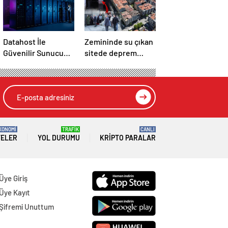
Datahost İle
Zemininde su çıkan
Güvenilir Sunucu
sitede deprem
Hizmetleri
korkusu: Ev
almadığımız, bir
mezar aldığımız
ortaya çıktı
KONOMİ
TRAFİK
CANLI
TELER
YOL DURUMU
KRIPTO PARALAR
Üye Giriş
Üye Kayıt
Şifremi Unuttum