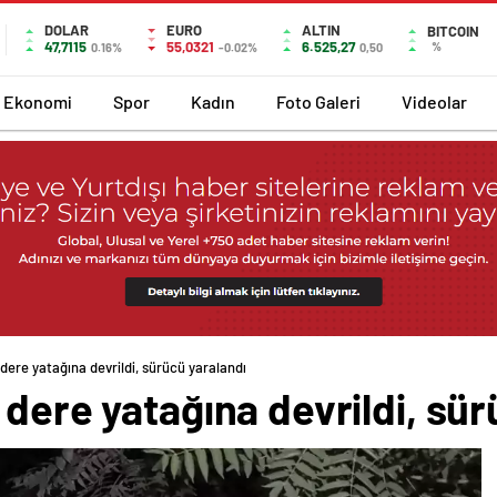
DOLAR
EURO
ALTIN
BITCOIN
47,7115
55,0321
6.525,27
%
0.16%
-0.02%
0,50
Ekonomi
Spor
Kadın
Foto Galeri
Videolar
 dere yatağına devrildi, sürücü yaralandı
 dere yatağına devrildi, sür