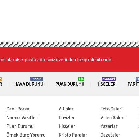
cel olarak e-posta adresiniz üzerinden takip edebilirsiniz.
K
TAHMİNİ
LİG
EKONOMİ
E
R
HAVA DURUMU
PUAN DURUMU
HISSELER
PARI
Canlı Borsa
Altınlar
Foto Galeri
Namaz Vakitleri
Dövizler
Video Galeri
Puan Durumu
Hisseler
Yazarlar
Örnek Burç Yorumu
Kripto Paralar
Gazeteler