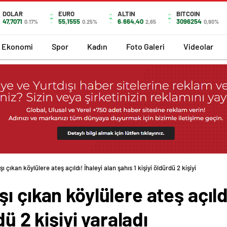
DOLAR
EURO
ALTIN
BITCOIN
47,7071
55,1555
6.664,40
3096254
0.17%
0.25%
2,65
0,90%
Ekonomi
Spor
Kadın
Foto Galeri
Videolar
 çıkan köylülere ateş açıldı! İhaleyi alan şahıs 1 kişiyi öldürdü 2 kişiyi
 çıkan köylülere ateş açıldı
dü 2 kişiyi yaraladı