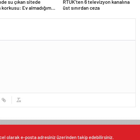
de su çıkan sitede
RTÜK’ten 6 televizyon kanalına
korkusu: Ev almadığımız,
üst sınırdan ceza
ar aldığımız ortaya çıktı
cel olarak e-posta adresiniz üzerinden takip edebilirsiniz.