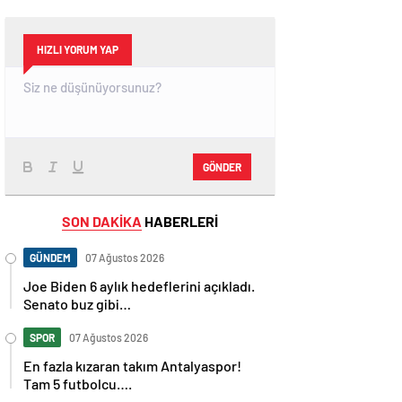
HIZLI YORUM YAP
GÖNDER
SON DAKİKA
HABERLERİ
GÜNDEM
07 Ağustos 2026
Joe Biden 6 aylık hedeflerini açıkladı.
Senato buz gibi…
SPOR
07 Ağustos 2026
En fazla kızaran takım Antalyaspor!
Tam 5 futbolcu….