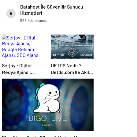
Datahost İle Güvenilir Sunucu
Hizmetleri
5
598 kez okundu
Serjoy : Dijital
UETDS Nedir ?
Medya Ajansı,
Uetds.com İle Akıllı
Google Reklam
Dijital Taşımacılık
Ajansı, SEO Ajansı
Yazılımı
ve Web Tasarım
Ajansı