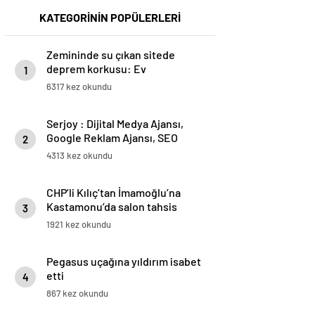
KATEGORİNİN POPÜLERLERİ
Zemininde su çıkan sitede
deprem korkusu: Ev
1
almadığımız, bir mezar aldığımız
6317 kez okundu
ortaya çıktı
Serjoy : Dijital Medya Ajansı,
Google Reklam Ajansı, SEO
2
Ajansı ve Web Tasarım Ajansı
4313 kez okundu
CHP’li Kılıç’tan İmamoğlu’na
Kastamonu’da salon tahsis
3
edilmemesine tepki
1921 kez okundu
Pegasus uçağına yıldırım isabet
etti
4
867 kez okundu