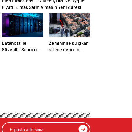
Bigo Elmas Bayi – Güvenli, Hızlı ve Uygun
Fiyatlı Elmas Satın Almanın Yeni Adresi
Datahost İle
Zemininde su çıkan
Güvenilir Sunucu
sitede deprem
Hizmetleri
korkusu: Ev
almadığımız, bir
mezar aldığımız
ortaya çıktı