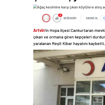
0
BEĞENDİM
ABONE OL
Artvin
‘in Hopa ilçesi Cankurtaran mevki
çıkan ve ormana giren kepçeleri durdurma
yaralanan Reşit Kibar hayatını kaybetti, 