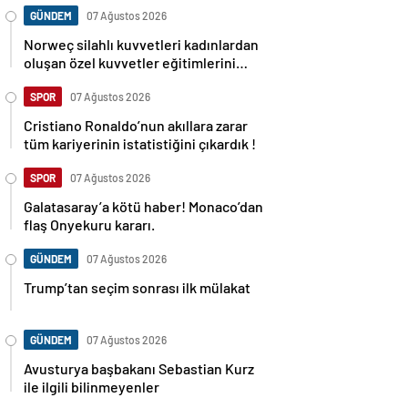
GÜNDEM
07 Ağustos 2026
Norweç silahlı kuvvetleri kadınlardan
oluşan özel kuvvetler eğitimlerini
başlattı.
SPOR
07 Ağustos 2026
Cristiano Ronaldo’nun akıllara zarar
tüm kariyerinin istatistiğini çıkardık !
SPOR
07 Ağustos 2026
Galatasaray’a kötü haber! Monaco’dan
flaş Onyekuru kararı.
GÜNDEM
07 Ağustos 2026
Trump’tan seçim sonrası ilk mülakat
GÜNDEM
07 Ağustos 2026
Avusturya başbakanı Sebastian Kurz
ile ilgili bilinmeyenler