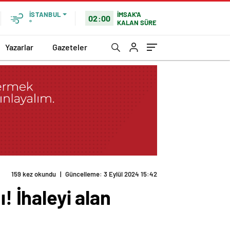
İMSAK'A
İSTANBUL
02:00
KALAN SÜRE
°
Yazarlar
Gazeteler
159 kez okundu
|
Güncelleme: 3 Eylül 2024 15:42
! İhaleyi alan