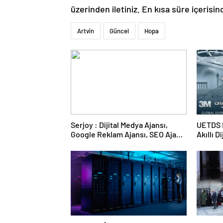
üzerinden iletiniz. En kısa süre içerisin
Artvin
Güncel
Hopa
Serjoy : Dijital Medya Ajansı,
UETDS N
Google Reklam Ajansı, SEO Ajansı
Akıllı D
ve Web Tasarım Ajansı