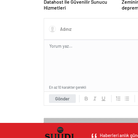
Datahost İle Güvenilir Sunucu
Zeminin
Hizmetleri
deprem 
bir mez
En az 10 karakter gerekli
Gönder
Haberleri anlık gün