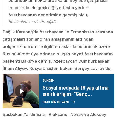
bulundukları noktalarda kaldı. Böylece çatışmalar
esnasında ele geçirdiği yerleşim yerleri
Azerbaycan’ın denetimine geçmiş oldu.
Bu bir alıntı metin örneğidir.
Dağlık Karabağ’da Azerbaycan ile Ermenistan arasında
çatışmaları sonlandıran anlaşmanın ardından
bölgedeki durum ile ilgili temaslarda bulunmak üzere
Rus hükümet üyelerinden oluşan heyet Azerbaycan’ın
başkenti Bakü’ye gitmiş, Azerbaycan Cumhurbaşkanı
İlham Aliyev, Rusya Dışişleri Bakanı Sergey Lavrov’dur.
GÜNDEM
Sosyal medyada 18 yaş altına
sınırlı erişim! “Genç
hesaplar” uygulaması
HABERİN DEVAMI
Türkiye’de hayata geçiriliyor
Başbakan Yardımcıları Aleksandr Novak ve Aleksey