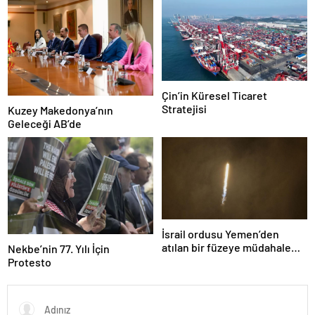
Çin’in Küresel Ticaret
Stratejisi
Kuzey Makedonya’nın
Geleceği AB’de
İsrail ordusu Yemen’den
atılan bir füzeye müdahale
Nekbe’nin 77. Yılı İçin
ettiklerini duyurdu
Protesto