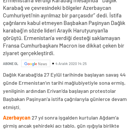
Ermenistan'a verdiği Karabağ mesajında “ Dağlık
Karabağ ve çevresindeki bölgeler Azerbaycan
Cumhuriyeti'nin ayrılmaz bir parçasıdır” dedi. İstifa
çağrılarını kabul etmeyen Başbakan Paşinyan Dağlık
karabağ'ın sözde lideri Arayik Harutyunyan'la
görüştü. Ermenistan'a verdiği desteği saklamayan
Fransa Cumhurbaşkanı Macron ise dikkat çeken bir
ziyaret gerçekleştirdi.
4 Aralık 2020 14:25
ABONE OL
News
Dağlık Karabağ’da 27 Eylül tarihinde başlayan savaş 44
günde Ermenistan’ın tarihi mağlubiyetiyle sona ermiş,
yenilginin ardından Erivan’da başlayan protestolar
Başbakan Paşinyan’a istifa çağrılarıyla günlerce devam
etmişti.
Azerbaycan
27 yıl sonra işgalden kurtulan Ağdam’a
girmiş ancak şehirdeki acı tablo, gün ışığıyla birlikte