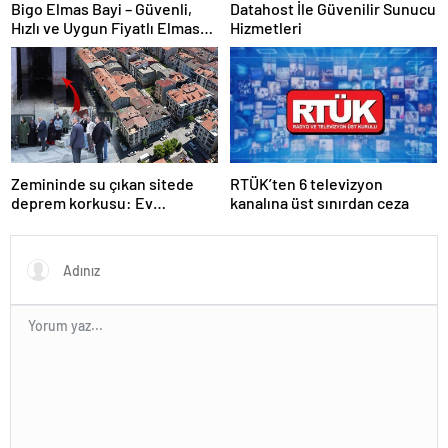
Bigo Elmas Bayi – Güvenli,
Datahost İle Güvenilir Sunucu
Hızlı ve Uygun Fiyatlı Elmas
Hizmetleri
Satın Almanın Yeni Adresi
Zemininde su çıkan sitede
RTÜK’ten 6 televizyon
deprem korkusu: Ev
kanalına üst sınırdan ceza
almadığımız, bir mezar
aldığımız ortaya çıktı