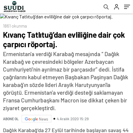
1861 okunma
Kıvanç Tatlıtuğ’dan evliliğine dair çok
çarpıcı röportaj.
Ermenistan'a verdiği Karabağ mesajında “ Dağlık
Karabağ ve çevresindeki bölgeler Azerbaycan
Cumhuriyeti'nin ayrılmaz bir parçasıdır” dedi. İstifa
çağrılarını kabul etmeyen Başbakan Paşinyan Dağlık
karabağ'ın sözde lideri Arayik Harutyunyan'la
görüştü. Ermenistan'a verdiği desteği saklamayan
Fransa Cumhurbaşkanı Macron ise dikkat çeken bir
ziyaret gerçekleştirdi.
4 Aralık 2020 15:29
ABONE OL
News
Dağlık Karabağ’da 27 Eylül tarihinde başlayan savaş 44