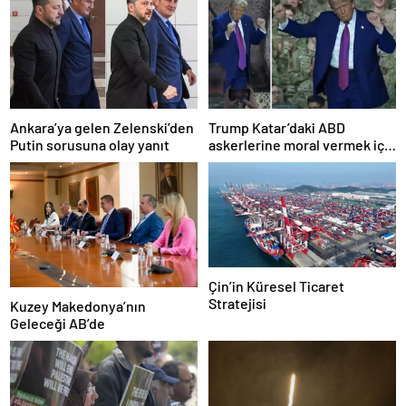
Ankara’ya gelen Zelenski’den
Trump Katar’daki ABD
Putin sorusuna olay yanıt
askerlerine moral vermek için
dans etti
Çin’in Küresel Ticaret
Stratejisi
Kuzey Makedonya’nın
Geleceği AB’de