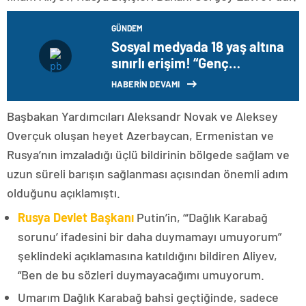
GÜNDEM
Sosyal medyada 18 yaş altına
sınırlı erişim! “Genç
hesaplar” uygulaması
HABERİN DEVAMI
Türkiye’de hayata geçiriliyor
Başbakan Yardımcıları Aleksandr Novak ve Aleksey
Overçuk oluşan heyet Azerbaycan, Ermenistan ve
Rusya’nın imzaladığı üçlü bildirinin bölgede sağlam ve
uzun süreli barışın sağlanması açısından önemli adım
olduğunu açıklamıştı.
Rusya Devlet Başkanı
Putin’in, “‘Dağlık Karabağ
sorunu’ ifadesini bir daha duymamayı umuyorum”
şeklindeki açıklamasına katıldığını bildiren Aliyev,
“Ben de bu sözleri duymayacağımı umuyorum.
Umarım Dağlık Karabağ bahsi geçtiğinde, sadece