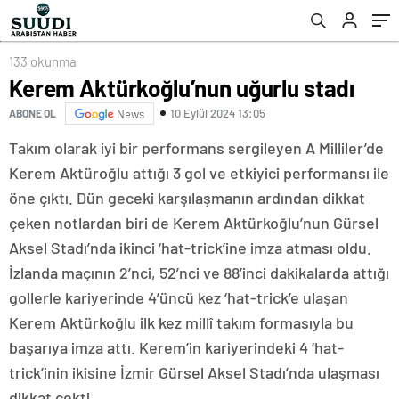
133 okunma
Kerem Aktürkoğlu’nun uğurlu stadı
10 Eylül 2024 13:05
ABONE OL
News
Takım olarak iyi bir performans sergileyen A Milliler’de
Kerem Aktüroğlu attığı 3 gol ve etkiyici performansı ile
öne çıktı. Dün geceki karşılaşmanın ardından dikkat
çeken notlardan biri de Kerem Aktürkoğlu’nun Gürsel
Aksel Stadı’nda ikinci ‘hat-trick’ine imza atması oldu.
İzlanda maçının 2’nci, 52’nci ve 88’inci dakikalarda attığı
gollerle kariyerinde 4’üncü kez ‘hat-trick’e ulaşan
Kerem Aktürkoğlu ilk kez millî takım formasıyla bu
başarıya imza attı. Kerem’in kariyerindeki 4 ‘hat-
trick’inin ikisine İzmir Gürsel Aksel Stadı’nda ulaşması
dikkat çekti.