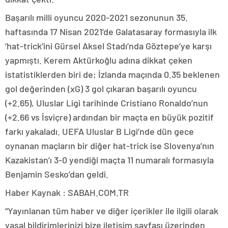
Başarılı milli oyuncu 2020-2021 sezonunun 35.
haftasında 17 Nisan 2021’de Galatasaray formasıyla ilk
‘hat-trick’ini Gürsel Aksel Stadı’nda Göztepe’ye karşı
yapmıştı. Kerem Aktürkoğlu adına dikkat çeken
istatistiklerden biri de; İzlanda maçında 0.35 beklenen
gol değerinden (xG) 3 gol çıkaran başarılı oyuncu
(+2.65), Uluslar Ligi tarihinde Cristiano Ronaldo’nun
(+2.66 vs İsviçre) ardından bir maçta en büyük pozitif
farkı yakaladı. UEFA Uluslar B Ligi’nde dün gece
oynanan maçların bir diğer hat-trick ise Slovenya’nın
Kazakistan’ı 3-0 yendiği maçta 11 numaralı formasıyla
Benjamin Sesko’dan geldi.
Haber Kaynak : SABAH.COM.TR
“Yayınlanan tüm haber ve diğer içerikler ile ilgili olarak
yasal bildirimlerinizi bize iletişim sayfası üzerinden