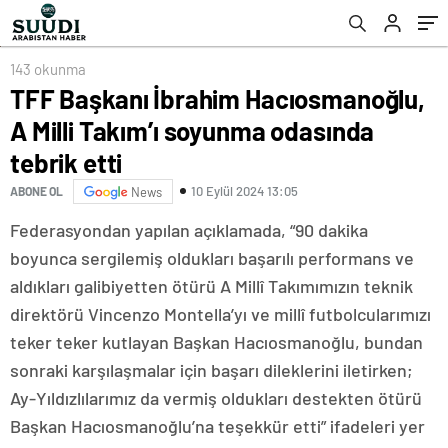
143 okunma
TFF Başkanı İbrahim Hacıosmanoğlu,
A Milli Takım’ı soyunma odasında
tebrik etti
10 Eylül 2024 13:05
ABONE OL
News
Federasyondan yapılan açıklamada, “90 dakika
boyunca sergilemiş oldukları başarılı performans ve
aldıkları galibiyetten ötürü A Millî Takımımızın teknik
direktörü Vincenzo Montella’yı ve millî futbolcularımızı
teker teker kutlayan Başkan Hacıosmanoğlu, bundan
sonraki karşılaşmalar için başarı dileklerini iletirken;
Ay-Yıldızlılarımız da vermiş oldukları destekten ötürü
Başkan Hacıosmanoğlu’na teşekkür etti” ifadeleri yer