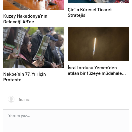
Çin’in Küresel Ticaret
Stratejisi
Kuzey Makedonya’nın
Geleceği AB’de
İsrail ordusu Yemen’den
atılan bir füzeye müdahale
Nekbe’nin 77. Yılı İçin
ettiklerini duyurdu
Protesto