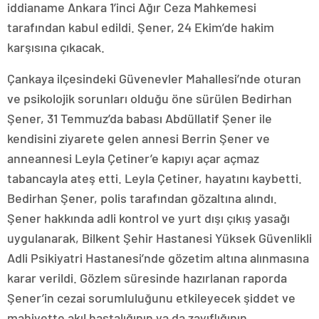
iddianame Ankara 1’inci Ağır Ceza Mahkemesi
tarafından kabul edildi. Şener, 24 Ekim’de hakim
karşısına çıkacak.
Çankaya ilçesindeki Güvenevler Mahallesi’nde oturan
ve psikolojik sorunları olduğu öne sürülen Bedirhan
Şener, 31 Temmuz’da babası Abdüllatif Şener ile
kendisini ziyarete gelen annesi Berrin Şener ve
anneannesi Leyla Çetiner’e kapıyı açar açmaz
tabancayla ateş etti. Leyla Çetiner, hayatını kaybetti.
Bedirhan Şener, polis tarafından gözaltına alındı.
Şener hakkında adli kontrol ve yurt dışı çıkış yasağı
uygulanarak, Bilkent Şehir Hastanesi Yüksek Güvenlikli
Adli Psikiyatri Hastanesi’nde gözetim altına alınmasına
karar verildi. Gözlem süresinde hazırlanan raporda
Şener’in cezai sorumluluğunu etkileyecek şiddet ve
mahiyette akıl hastalığının ya da zayıflığının