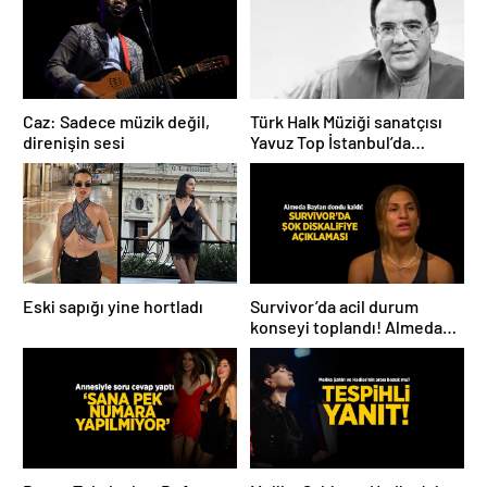
Caz: Sadece müzik değil,
Türk Halk Müziği sanatçısı
direnişin sesi
Yavuz Top İstanbul’da
hayatını kaybetti
Eski sapığı yine hortladı
Survivor’da acil durum
konseyi toplandı! Almeda
Baylan diskalifiye mi oldu?