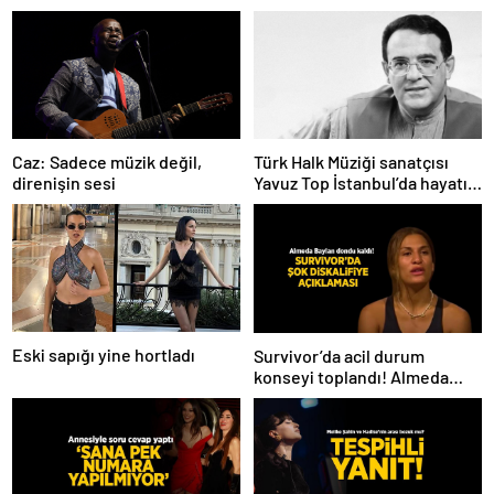
Caz: Sadece müzik değil,
Türk Halk Müziği sanatçısı
direnişin sesi
Yavuz Top İstanbul’da hayatını
kaybetti
Eski sapığı yine hortladı
Survivor’da acil durum
konseyi toplandı! Almeda
Baylan diskalifiye mi oldu?