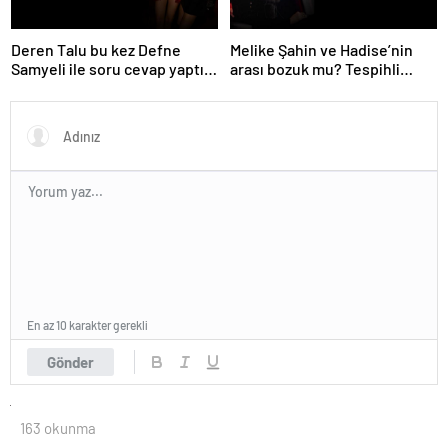
Deren Talu bu kez Defne
Melike Şahin ve Hadise’nin
Samyeli ile soru cevap yaptı!
arası bozuk mu? Tespihli
‘Sana pek numara yapılmıyor’
fotoğraf geldi
En az 10 karakter gerekli
Gönder
163 okunma