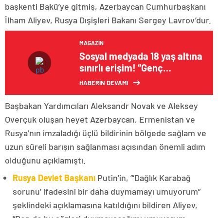
başkenti Bakü’ye gitmiş, Azerbaycan Cumhurbaşkanı
İlham Aliyev, Rusya Dışişleri Bakanı Sergey Lavrov’dur.
MAGAZIN
Sosyal medyada 18 yaş altına
sınırlı erişim! “Genç
hesaplar” uygulaması
HABERİN DEVAMI
Türkiye’de hayata geçiriliyor
Başbakan Yardımcıları Aleksandr Novak ve Aleksey
Overçuk oluşan heyet Azerbaycan, Ermenistan ve
Rusya’nın imzaladığı üçlü bildirinin bölgede sağlam ve
uzun süreli barışın sağlanması açısından önemli adım
olduğunu açıklamıştı.
Rusya Devlet Başkanı
Putin’in, “‘Dağlık Karabağ
sorunu’ ifadesini bir daha duymamayı umuyorum”
şeklindeki açıklamasına katıldığını bildiren Aliyev,