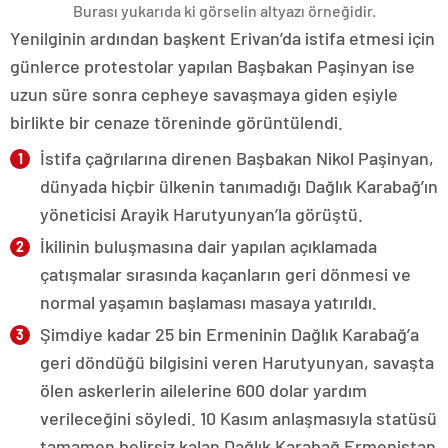
Burası yukarıda ki görselin altyazı örneğidir.
Yenilginin ardından başkent Erivan’da istifa etmesi için
günlerce protestolar yapılan Başbakan Paşinyan ise
uzun süre sonra cepheye savaşmaya giden eşiyle
birlikte bir cenaze töreninde görüntülendi.
İstifa çağrılarına direnen Başbakan Nikol Paşinyan,
dünyada hiçbir ülkenin tanımadığı Dağlık Karabağ’ın
yöneticisi Arayik Harutyunyan’la görüştü.
İkilinin buluşmasına dair yapılan açıklamada
çatışmalar sırasında kaçanların geri dönmesi ve
normal yaşamın başlaması masaya yatırıldı.
Şimdiye kadar 25 bin Ermeninin Dağlık Karabağ’a
geri döndüğü bilgisini veren Harutyunyan, savaşta
ölen askerlerin ailelerine 600 dolar yardım
verileceğini söyledi. 10 Kasım anlaşmasıyla statüsü
tamamen belirsiz kalan Dağlık Karabağ Ermenistan