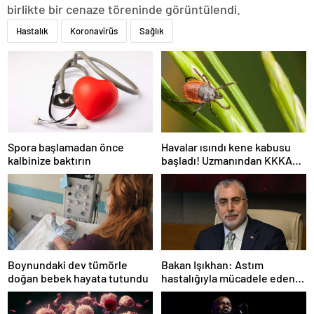
birlikte bir cenaze töreninde görüntülendi.
Hastalık
Koronavirüs
Sağlık
Spora başlamadan önce
Havalar ısındı kene kabusu
kalbinize baktırın
başladı! Uzmanından KKKA
virüsü bulaştıran kenelere
karşı uyarı
Boynundaki dev tümörle
Bakan Işıkhan: Astım
doğan bebek hayata tutundu
hastalığıyla mücadele eden
vatandaşlarımızın her zaman
yanındayız