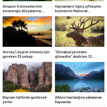
Amazon örümceklerinin
Hayvanların ilginç çiftleşme
esrarengiz dünyalarına
biçimlerini National
gitmeye hazır olun.
Geographic görüntüledi.
Norveç’i ziyaret etmeniz için
“Slovakya’ya neden
gereken 25 sebep
gitmedim” dedirten 12
fotoğraf
Bayram tatilinde gezilecek
Albino hastalığına yakalanan
yerler
hayvanlar