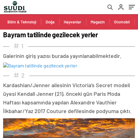
Bilim & Teknoloji
Doğa
Hayvanlar
Magazin
Otomobil
Bayram tatilinde gezilecek yerler
1
Galerinin giriş yazısı burada yayınlanabilmektedir.
2
Kardashian/Jenner ailesinin Victoria’s Secret modeli
üyesi Kendall Jenner (21), önceki gün Paris Moda
Haftası kapsamında yapılan Alexandre Vauthier
İlkbahar/Yaz 2017 Couture defilesinde podyuma çıktı.