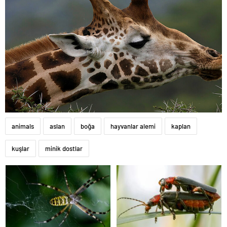
animals
aslan
boğa
hayvanlar alemi
kaplan
kuşlar
minik dostlar