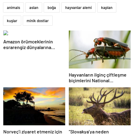
animals
aslan
boğa
hayvanlar alemi
kaplan
kuşlar
minik dostlar
Amazon örümceklerinin
esrarengiz dünyalarına
gitmeye hazır olun.
Hayvanların ilginç çiftleşme
biçimlerini National
Geographic görüntüledi.
Norveç’i ziyaret etmeniz için
“Slovakya’ya neden