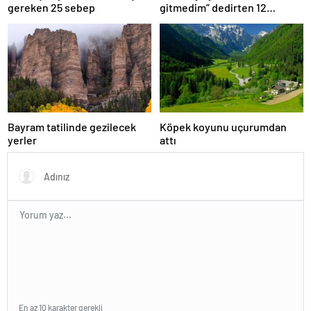
gereken 25 sebep
gitmedim” dedirten 12
fotoğraf
Bayram tatilinde gezilecek
Köpek koyunu uçurumdan
yerler
attı
En az 10 karakter gerekli