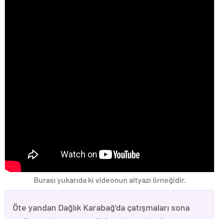
Burası yukarıda ki videonun altyazı örneğidir.
Öte yandan Dağlık Karabağ’da çatışmaları sona