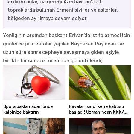
erdiren anlaşma gereği Azerbaycan’a ait
topraklarda bulunan Ermeni siviller ve askerler,
bölgeden ayrılmaya devam ediyor.
Yenilginin ardından başkent Erivan’da istifa etmesi için
günlerce protestolar yapılan Başbakan Paşinyan ise
uzun süre sonra cepheye savaşmaya giden eşiyle
birlikte bir cenaze töreninde görüntülendi.
Spora başlamadan önce
Havalar ısındı kene kabusu
kalbinize baktırın
başladı! Uzmanından KKKA
virüsü bulaştıran kenelere
karşı uyarı