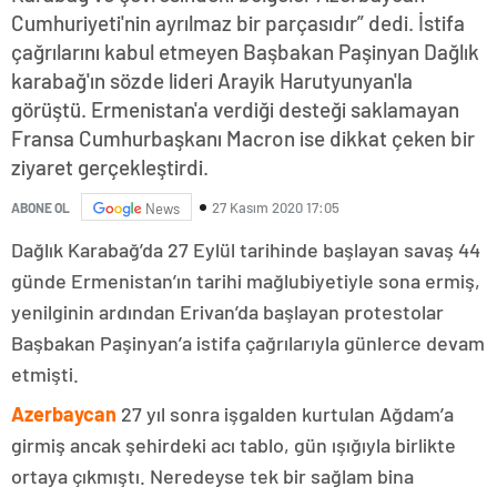
Cumhuriyeti'nin ayrılmaz bir parçasıdır” dedi. İstifa
çağrılarını kabul etmeyen Başbakan Paşinyan Dağlık
karabağ'ın sözde lideri Arayik Harutyunyan'la
görüştü. Ermenistan'a verdiği desteği saklamayan
Fransa Cumhurbaşkanı Macron ise dikkat çeken bir
ziyaret gerçekleştirdi.
27 Kasım 2020 17:05
ABONE OL
News
Dağlık Karabağ’da 27 Eylül tarihinde başlayan savaş 44
günde Ermenistan’ın tarihi mağlubiyetiyle sona ermiş,
yenilginin ardından Erivan’da başlayan protestolar
Başbakan Paşinyan’a istifa çağrılarıyla günlerce devam
etmişti.
Azerbaycan
27 yıl sonra işgalden kurtulan Ağdam’a
girmiş ancak şehirdeki acı tablo, gün ışığıyla birlikte
ortaya çıkmıştı. Neredeyse tek bir sağlam bina