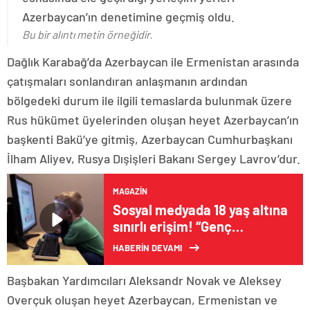
Azerbaycan’ın denetimine geçmiş oldu.
Bu bir alıntı metin örneğidir.
Dağlık Karabağ’da Azerbaycan ile Ermenistan arasında
çatışmaları sonlandıran anlaşmanın ardından
bölgedeki durum ile ilgili temaslarda bulunmak üzere
Rus hükümet üyelerinden oluşan heyet Azerbaycan’ın
başkenti Bakü’ye gitmiş, Azerbaycan Cumhurbaşkanı
İlham Aliyev, Rusya Dışişleri Bakanı Sergey Lavrov’dur.
MAGAZIN
Sosyal medyada 18 yaş altına
sınırlı erişim! “Genç
hesaplar” uygulaması
HABERİN DEVAMI
Türkiye’de hayata geçiriliyor
Başbakan Yardımcıları Aleksandr Novak ve Aleksey
Overçuk oluşan heyet Azerbaycan, Ermenistan ve