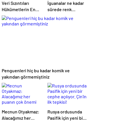
Veri Sızıntıları
İguanalar ne kadar
Hükümetlerin En
sürede renk
Büyük Kâbusu
değiştirebilir ?
Detaylar burada…
Penguenleri hiç bu kadar komik ve
yakından görmemiştiniz
Mecnun Otyakmaz:
Rusya ordusunda
Alacağımız her
Pasifik için yeni bir
puanın çok önemi
cephe açılıyor.