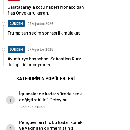
Galatasaray’a kötü haber! Monaco’dan
flaş Onyekuru kararı.
GÜNDEM
07 Ağustos 2026
Trump’tan seçim sonrası ilk mülakat
GÜNDEM
07 Ağustos 2026
Avusturya başbakanı Sebastian Kurz
ile ilgili bilinmeyenler
KATEGORİNİN POPÜLERLERİ
İguanalar ne kadar sürede renk
değiştirebilir ? Detaylar
1
burada…
1459 kez okundu
Penguenleri hiç bu kadar komik
ve yakından görmemiştiniz
2