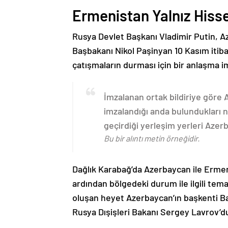
Ermenistan Yalnız Hiss
Rusya Devlet Başkanı Vladimir Putin, 
Başbakanı Nikol Paşinyan 10 Kasım itib
çatışmaların durması için bir anlaşma i
İmzalanan ortak bildiriye göre
imzalandığı anda bulundukları n
geçirdiği yerleşim yerleri Aze
Bu bir alıntı metin örneğidir.
Dağlık Karabağ’da Azerbaycan ile Erme
ardından bölgedeki durum ile ilgili t
oluşan heyet Azerbaycan’ın başkenti B
Rusya Dışişleri Bakanı Sergey Lavrov’d