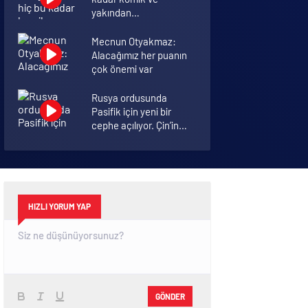
yakından
görmemiştiniz
Mecnun Otyakmaz:
Alacağımız her puanın
çok önemi var
Rusya ordusunda
Pasifik için yeni bir
cephe açılıyor. Çin’in
ilk tepkisi!
Şenol Güneş: Arda
Turan Milli Takım
formasını giyebilir
HIZLI YORUM YAP
GÖNDER