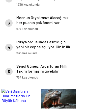
1230 kez okundu
Mecnun Otyakmaz: Alacağımız
her puanın çok önemi var
3
977 kez okundu
Rusya ordusunda Pasifik için
yeni bir cephe açılıyor. Çin’in ilk
4
tepkisi!
938 kez okundu
Şenol Güneş: Arda Turan Milli
Takım formasını giyebilir
5
754 kez okundu