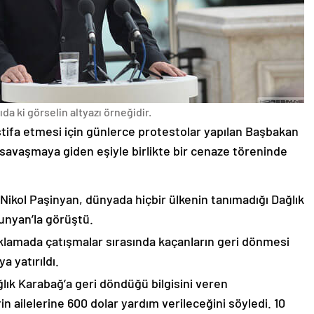
da ki görselin altyazı örneğidir.
stifa etmesi için günlerce protestolar yapılan Başbakan
avaşmaya giden eşiyle birlikte bir cenaze töreninde
 Nikol Paşinyan, dünyada hiçbir ülkenin tanımadığı Dağlık
unyan’la görüştü.
çıklamada çatışmalar sırasında kaçanların geri dönmesi
 yatırıldı.
lık Karabağ’a geri döndüğü bilgisini veren
n ailelerine 600 dolar yardım verileceğini söyledi. 10