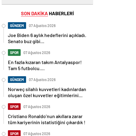
SON DAKİKA
HABERLERİ
GÜNDEM
07 Ağustos 2026
Joe Biden 6 aylık hedeflerini açıkladı.
Senato buz gibi…
SPOR
07 Ağustos 2026
En fazla kızaran takım Antalyaspor!
Tam 5 futbolcu….
GÜNDEM
07 Ağustos 2026
Norweç silahlı kuvvetleri kadınlardan
oluşan özel kuvvetler eğitimlerini
başlattı.
SPOR
07 Ağustos 2026
Cristiano Ronaldo’nun akıllara zarar
tüm kariyerinin istatistiğini çıkardık !
SPOR
07 Ağustos 2026