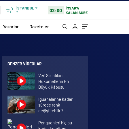
İMSAK'A
İSTANBUL
02:00
KALAN SÜRE
°
Yazarlar
Gazeteler
BENZER VIDEOLAR
Veri Sızıntıları
Hükümetlerin En
Büyük Kâbusu
İguanalar ne kadar
sürede renk
değiştirebilir ?
Detaylar burada…
Penguenleri hiç bu
kadar komik ve