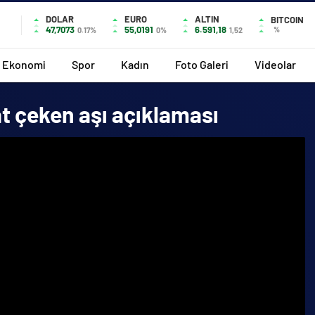
DOLAR
EURO
ALTIN
BITCOIN
47,7073
55,0191
6.591,18
%
0.17%
0%
1,52
Ekonomi
Spor
Kadın
Foto Galeri
Videolar
at çeken aşı açıklaması