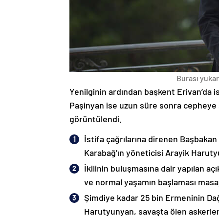
Burası yukarı
Yenilginin ardından başkent Erivan’da i
Paşinyan ise uzun süre sonra cepheye s
görüntülendi.
İstifa çağrılarına direnen Başbakan
Karabağ’ın yöneticisi Arayik Haruty
İkilinin buluşmasına dair yapılan a
ve normal yaşamın başlaması masaya
Şimdiye kadar 25 bin Ermeninin Dağ
Harutyunyan, savaşta ölen askerleri