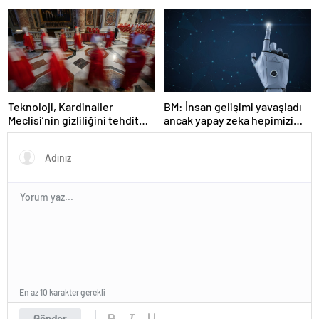
geri getirdi?
Teknoloji, Kardinaller
BM: İnsan gelişimi yavaşladı
Meclisi’nin gizliliğini tehdit
ancak yapay zeka hepimizi
ediyor: Vatikan ne yapıyor?
kurtarabilir
En az 10 karakter gerekli
Gönder