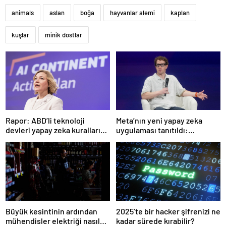
animals
aslan
boğa
hayvanlar alemi
kaplan
kuşlar
minik dostlar
Rapor: ABD’li teknoloji
Meta’nın yeni yapay zeka
devleri yapay zeka kuralları
uygulaması tanıtıldı:
ile ilgili Avrupa Komisyonu’na
Özellikler ve detaylar
baskı yapıyor
Büyük kesintinin ardından
2025’te bir hacker şifrenizi ne
mühendisler elektriği nasıl
kadar sürede kırabilir?