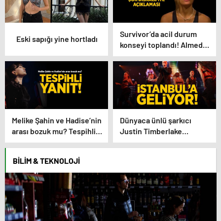
Survivor’da acil durum
Eski sapığı yine hortladı
konseyi toplandı! Almeda
Baylan diskalifiye mi
oldu?
Melike Şahin ve Hadise’nin
Dünyaca ünlü şarkıcı
arası bozuk mu? Tespihli
Justin Timberlake
fotoğraf geldi
İstanbul’a geliyor!
BILIM & TEKNOLOJI