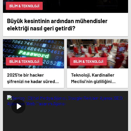
BILIM & TEKNOLOJI
Büyük kesintinin ardından mühendisler
elektriği nasıl geri getirdi?
BILIM & TEKNOLOJI
BILIM & TEKNOLOJI
2025’te bir hacker
Teknoloji, Kardinaller
şifrenizi ne kadar sürede
Meclisi’nin gizliliğini
kırabilir?
tehdit ediyor: Vatikan ne
yapıyor?