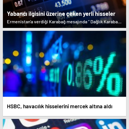
desteği saklamayan Fransa Cumhurbaşkanı Macron ise
dikkat çeken bir ziyaret gerçekleştirdi.
Yabancı ilgisini üzerine çeken yerli hisseler
Ermenistan'a verdiği Karabağ mesajında “ Dağlık Karabağ
ve çevresindeki bölgeler Azerbaycan Cumhuriyeti'nin
ayrılmaz bir parçasıdır” dedi. İstifa çağrılarını kabul
etmeyen Başbakan Paşinyan Dağlık karabağ'ın sözde
lideri Arayik Harutyunyan'la görüştü. Ermenistan'a verdiği
desteği saklamayan Fransa Cumhurbaşkanı Macron ise
dikkat çeken bir ziyaret gerçekleştirdi.
HSBC, havacılık hisselerini mercek altına aldı