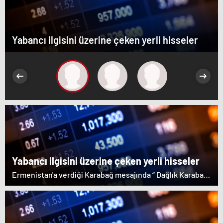
Yabancı ilgisini üzerine çeken yerli hisseler
Yabancı ilgisini üzerine çeken yerli hisseler
Ermenistan'a verdiği Karabağ mesajında “ Dağlık Karabağ
ve çevresindeki bölgeler Azerbaycan Cumhuriyeti'nin
ayrılmaz bir parçasıdır” dedi. İstifa çağrılarını kabul
etmeyen Başbakan Paşinyan Dağlık karabağ'ın sözde
lideri Arayik Harutyunyan'la görüştü. Ermenistan'a verdiği