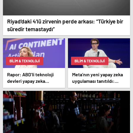
Riyad’daki 4’lü zirvenin perde arkası: “Türkiye bir
süredir temastaydı”
BILIM & TEKNOLOJI
BILIM & TEKNOLOJI
Rapor: ABD’li teknoloji
Meta’nın yeni yapay zeka
devleri yapay zeka
uygulaması tanıtıldı:
kuralları ile ilgili Avrupa
Özellikler ve detaylar
Komisyonu’na baskı
yapıyor