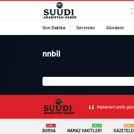
Son Dakika
Servisler
Gündem
nnbil
Haberleri anlık gün
CANLI
ANLIK
GÜNLÜ
BORSA
NAMAZ VAKITLERI
GAZETELE