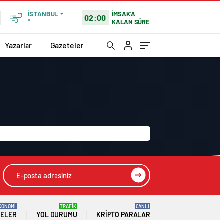
İMSAK'A
İSTANBUL
02:00
KALAN SÜRE
°
Yazarlar
Gazeteler
KONOMİ
TRAFİK
CANLI
TELER
YOL DURUMU
KRIPTO PARALAR