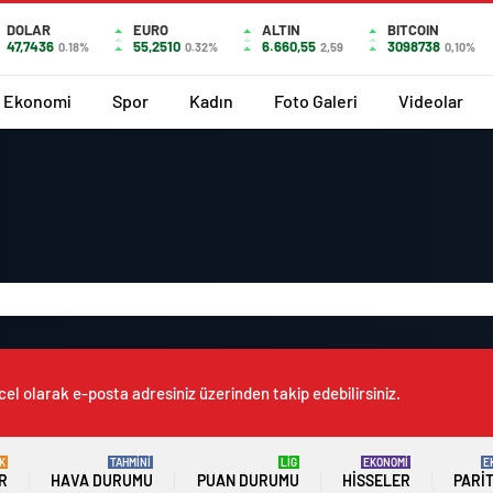
DOLAR
EURO
ALTIN
BITCOIN
47,7436
55,2510
6.660,55
3098738
0.18%
0.32%
2,59
0,10%
Ekonomi
Spor
Kadın
Foto Galeri
Videolar
cel olarak e-posta adresiniz üzerinden takip edebilirsiniz.
K
TAHMİNİ
LİG
EKONOMİ
E
R
HAVA DURUMU
PUAN DURUMU
HISSELER
PARI