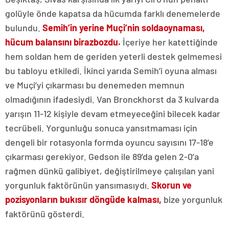
golüyle önde kapatsa da hücumda farklı denemelerde
bulundu.
Semih’in yerine Muçi’nin solda
oynaması,
hücum balansını biraz
bozdu.
İçeriye her katettiğinde
hem soldan hem de geriden yeterli destek gelmemesi
bu tabloyu etkiledi. İkinci yarıda Semih’i oyuna alması
ve Muçi’yi çıkarması bu denemeden memnun
olmadığının ifadesiydi. Van Bronckhorst da 3 kulvarda
yarışın 11-12 kişiyle devam etmeyeceğini bilecek kadar
tecrübeli. Yorgunluğu sonuca yansıtmaması için
dengeli bir rotasyonla formda oyuncu sayısını 17-18’e
çıkarması gerekiyor. Gedson ile 89’da gelen 2-0’a
rağmen dünkü galibiyet, değiştirilmeye çalışılan yani
yorgunluk faktörünün yansımasıydı.
Skorun ve
pozisyonların bu
kısır döngüde kalması,
bize yorgunluk
faktörünü gösterdi.