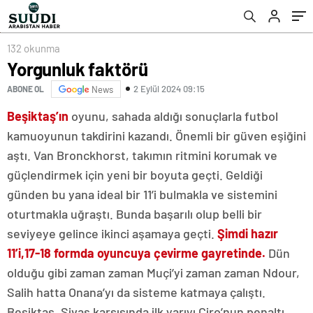
132 okunma
Yorgunluk faktörü
2 Eylül 2024 09:15
ABONE OL
News
Beşiktaş’ın
oyunu, sahada aldığı sonuçlarla futbol
kamuoyunun takdirini kazandı. Önemli bir güven eşiğini
aştı. Van Bronckhorst, takımın ritmini korumak ve
güçlendirmek için yeni bir boyuta geçti. Geldiği
günden bu yana ideal bir 11’i bulmakla ve sistemini
oturtmakla uğraştı. Bunda başarılı olup belli bir
seviyeye gelince ikinci aşamaya geçti.
Şimdi hazır
11’i,
17-18 formda oyuncuya çevirme gayretinde.
Dün
olduğu gibi zaman zaman Muçi’yi zaman zaman Ndour,
Salih hatta Onana’yı da sisteme katmaya çalıştı.
Beşiktaş, Sivas karşısında ilk yarıyı Ciro’nun penaltı