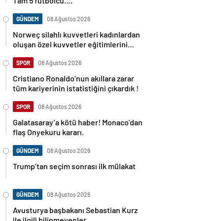
Tam 5 futbolcu….
GÜNDEM
08 Ağustos 2026
Norweç silahlı kuvvetleri kadınlardan
oluşan özel kuvvetler eğitimlerini
başlattı.
SPOR
08 Ağustos 2026
Cristiano Ronaldo’nun akıllara zarar
tüm kariyerinin istatistiğini çıkardık !
SPOR
08 Ağustos 2026
Galatasaray’a kötü haber! Monaco’dan
flaş Onyekuru kararı.
GÜNDEM
08 Ağustos 2026
Trump’tan seçim sonrası ilk mülakat
GÜNDEM
08 Ağustos 2026
Avusturya başbakanı Sebastian Kurz
ile ilgili bilinmeyenler