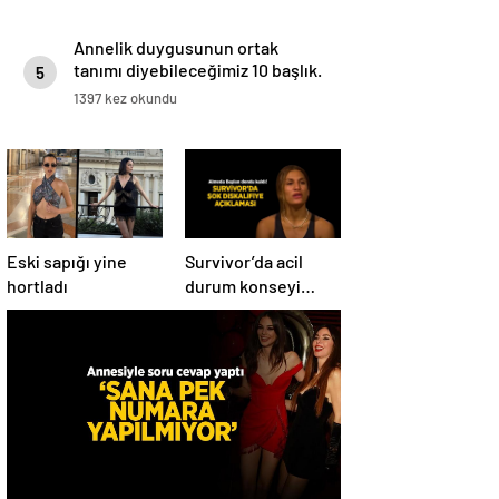
Annelik duygusunun ortak
tanımı diyebileceğimiz 10 başlık.
5
1397 kez okundu
Eski sapığı yine
Survivor’da acil
hortladı
durum konseyi
toplandı! Almeda
Baylan diskalifiye
mi oldu?