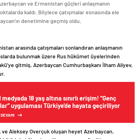
 Azerbaycan ve Ermenistan güçleri anlaşmanın
oktalarda kaldı. Böylece çatışmalar esnasında ele
rbaycan’ın denetimine geçmiş oldu.
nistan arasında çatışmaları sonlandıran anlaşmanın
emaslarda bulunmak üzere Rus hükümet üyelerinden
akü’ye gitmiş, Azerbaycan Cumhurbaşkanı İlham Aliyev,
ur.
 medyada 18 yaş altına sınırlı erişim! “Genç
ar” uygulaması Türkiye’de hayata geçiriliyor
 DEVAMI
k ve Aleksey Overçuk oluşan heyet Azerbaycan,