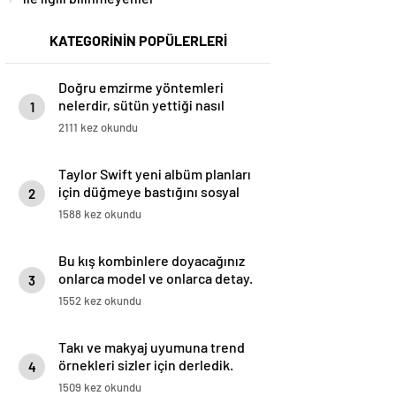
KATEGORİNİN POPÜLERLERİ
Doğru emzirme yöntemleri
nelerdir, sütün yettiği nasıl
1
anlaşılır?
2111 kez okundu
Taylor Swift yeni albüm planları
için düğmeye bastığını sosyal
2
medyadan duyurdu!
1588 kez okundu
Bu kış kombinlere doyacağınız
onlarca model ve onlarca detay.
3
1552 kez okundu
Takı ve makyaj uyumuna trend
örnekleri sizler için derledik.
4
1509 kez okundu