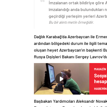
İmzalanan ortak bildiriye göre
imzalandığı anda bulundukları n
geçirdiği yerleşim yerleri Aze
Bu bir alıntı metin örneğidir.
Dağlık Karabağ’da Azerbaycan ile Erme
ardından bölgedeki durum ile ilgili t
oluşan heyet Azerbaycan’ın başkenti B
Rusya Dışişleri Bakanı Sergey Lavrov’d
MAGAZIN
Sosyal
hesapl
HABERİN
Başbakan Yardımcıları Aleksandr Nova