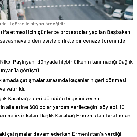
da ki görselin altyazı örneğidir.
stifa etmesi için günlerce protestolar yapılan Başbakan
avaşmaya giden eşiyle birlikte bir cenaze töreninde
 Nikol Paşinyan, dünyada hiçbir ülkenin tanımadığı Dağlık
unyan’la görüştü.
çıklamada çatışmalar sırasında kaçanların geri dönmesi
 yatırıldı.
lık Karabağ’a geri döndüğü bilgisini veren
n ailelerine 600 dolar yardım verileceğini söyledi. 10
n belirsiz kalan Dağlık Karabağ Ermenistan tarafından
ki çatışmalar devam ederken Ermenistan’a verdiği