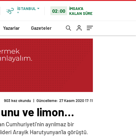
İMSAK'A
İSTANBUL
02:00
KALAN SÜRE
°
Yazarlar
Gazeteler
903 kez okundu
|
Güncelleme: 27 Kasım 2020 17:11
f unu ve limon…
n Cumhuriyeti'nin ayrılmaz bir
lideri Arayik Harutyunyan'la görüştü.