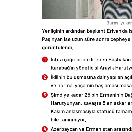
Burası yukarı
Yenilginin ardından başkent Erivan’da i
Paşinyan ise uzun süre sonra cepheye s
görüntülendi.
İstifa çağrılarına direnen Başbakan
Karabağ’ın yöneticisi Arayik Haruty
İkilinin buluşmasına dair yapılan a
ve normal yaşamın başlaması masaya
Şimdiye kadar 25 bin Ermeninin Dağ
Harutyunyan, savaşta ölen askerleri
Kasım anlaşmasıyla statüsü tamame
bile tanınmıyor.
Azerbaycan ve Ermenistan arasında