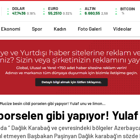
DOLAR
EURO
ALTIN
BITCOIN
47,7436
55,2510
6.660,55
%
0.18%
0.32%
2,59
Ekonomi
Spor
Kadın
Foto Galeri
Videolar
Mucize besin cildi porselen gibi yapıyor! Yulaf unu ve limon…
 porselen gibi yapıyor! Yula
da “ Dağlık Karabağ ve çevresindeki bölgeler Azerbayca
abul etmeyen Başbakan Paşinyan Dağlık karabağ'ın sözde 