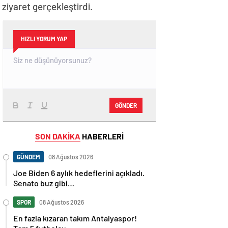
iyaret gerçekleştirdi.
HIZLI YORUM YAP
GÖNDER
SON DAKİKA
HABERLERİ
GÜNDEM
08 Ağustos 2026
Joe Biden 6 aylık hedeflerini açıkladı.
Senato buz gibi…
SPOR
08 Ağustos 2026
En fazla kızaran takım Antalyaspor!