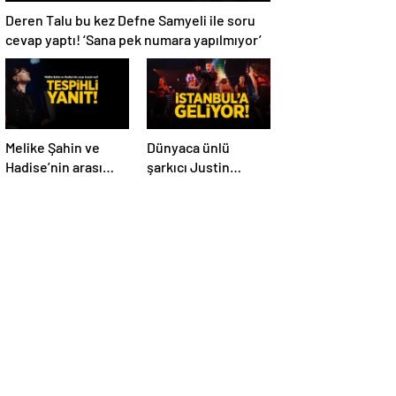
Deren Talu bu kez Defne Samyeli ile soru
cevap yaptı! ‘Sana pek numara yapılmıyor’
Melike Şahin ve
Dünyaca ünlü
Hadise’nin arası
şarkıcı Justin
bozuk mu? Tespihli
Timberlake
fotoğraf geldi
İstanbul’a geliyor!