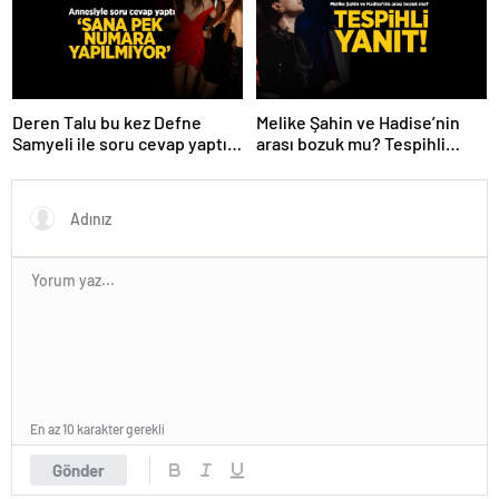
Deren Talu bu kez Defne
Melike Şahin ve Hadise’nin
Samyeli ile soru cevap yaptı!
arası bozuk mu? Tespihli
‘Sana pek numara yapılmıyor’
fotoğraf geldi
En az 10 karakter gerekli
Gönder