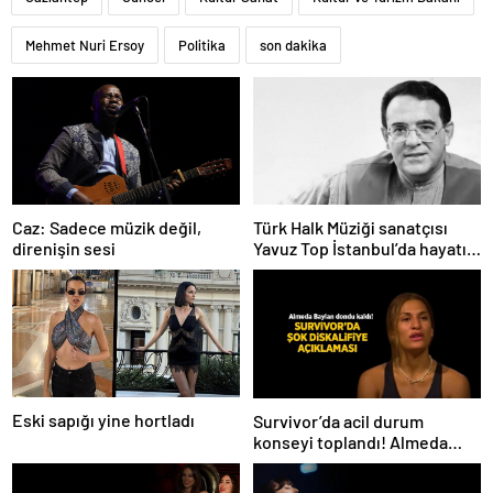
Mehmet Nuri Ersoy
Politika
son dakika
Caz: Sadece müzik değil,
Türk Halk Müziği sanatçısı
direnişin sesi
Yavuz Top İstanbul’da hayatını
kaybetti
Eski sapığı yine hortladı
Survivor’da acil durum
konseyi toplandı! Almeda
Baylan diskalifiye mi oldu?