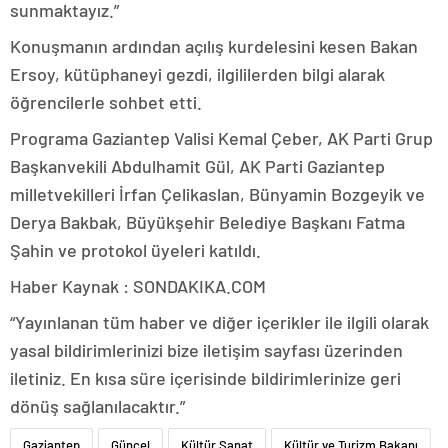
sunmaktayız.”
Konuşmanın ardından açılış kurdelesini kesen Bakan
Ersoy, kütüphaneyi gezdi, ilgililerden bilgi alarak
öğrencilerle sohbet etti.
Programa Gaziantep Valisi Kemal Çeber, AK Parti Grup
Başkanvekili Abdulhamit Gül, AK Parti Gaziantep
milletvekilleri İrfan Çelikaslan, Bünyamin Bozgeyik ve
Derya Bakbak, Büyükşehir Belediye Başkanı Fatma
Şahin ve protokol üyeleri katıldı.
Haber Kaynak : SONDAKIKA.COM
“Yayınlanan tüm haber ve diğer içerikler ile ilgili olarak
yasal bildirimlerinizi bize iletişim sayfası üzerinden
iletiniz. En kısa süre içerisinde bildirimlerinize geri
dönüş sağlanılacaktır.”
Gaziantep
Güncel
Kültür Sanat
Kültür ve Turizm Bakanı