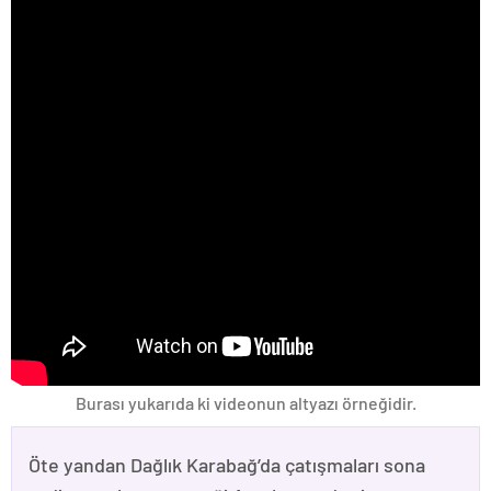
Burası yukarıda ki videonun altyazı örneğidir.
Öte yandan Dağlık Karabağ’da çatışmaları sona