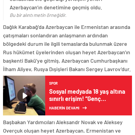
Azerbaycan’ın denetimine geçmiş oldu.
Bu bir alıntı metin örneğidir.
Dağlık Karabağ’da Azerbaycan ile Ermenistan arasında
çatışmaları sonlandıran anlaşmanın ardından
bölgedeki durum ile ilgili temaslarda bulunmak üzere
Rus hükümet üyelerinden oluşan heyet Azerbaycan’ın
başkenti Bakü’ye gitmiş, Azerbaycan Cumhurbaşkanı
İlham Aliyev, Rusya Dışişleri Bakanı Sergey Lavrov’dur.
SPOR
Sosyal medyada 18 yaş altına
sınırlı erişim! “Genç
hesaplar” uygulaması
HABERİN DEVAMI
Türkiye’de hayata geçiriliyor
Başbakan Yardımcıları Aleksandr Novak ve Aleksey
Overçuk oluşan heyet Azerbaycan, Ermenistan ve