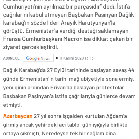
Cumhuriyeti'nin ayrılmaz bir parçasıdır” dedi. İstifa
çağrılarını kabul etmeyen Başbakan Paşinyan Dağlık
karabağ'ın sözde lideri Arayik Harutyunyan'la
görüştü. Ermenistan'a verdiği desteği saklamayan
Fransa Cumhurbaşkanı Macron ise dikkat çeken bir
ziyaret gerçekleştirdi.
11 Kasım 2020 13:13
ABONE OL
News
Dağlık Karabağ’da 27 Eylül tarihinde başlayan savaş 44
günde Ermenistan’ın tarihi mağlubiyetiyle sona ermiş,
yenilginin ardından Erivan’da başlayan protestolar
Başbakan Paşinyan’a istifa çağrılarıyla günlerce devam
etmişti.
Azerbaycan
27 yıl sonra işgalden kurtulan Ağdam’a
girmiş ancak şehirdeki acı tablo, gün ışığıyla birlikte
ortaya çıkmıştı. Neredeyse tek bir sağlam bina