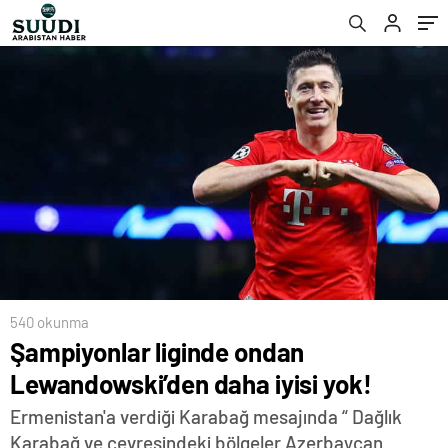
540 okunma
Şampiyonlar liginde ondan
Lewandowski’den daha iyisi yok!
Ermenistan'a verdiği Karabağ mesajında “ Dağlık
Karabağ ve çevresindeki bölgeler Azerbaycan