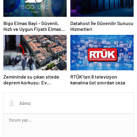
Bigo Elmas Bayi – Güvenli,
Datahost İle Güvenilir Sunucu
Hızlı ve Uygun Fiyatlı Elmas
Hizmetleri
Satın Almanın Yeni Adresi
Zemininde su çıkan sitede
RTÜK’ten 6 televizyon
deprem korkusu: Ev
kanalına üst sınırdan ceza
almadığımız, bir mezar
aldığımız ortaya çıktı