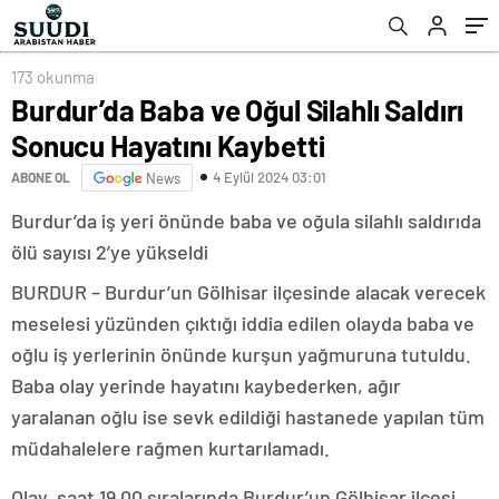
173 okunma
Burdur’da Baba ve Oğul Silahlı Saldırı
Sonucu Hayatını Kaybetti
4 Eylül 2024 03:01
ABONE OL
News
Burdur’da iş yeri önünde baba ve oğula silahlı saldırıda
ölü sayısı 2’ye yükseldi
BURDUR – Burdur’un Gölhisar ilçesinde alacak verecek
meselesi yüzünden çıktığı iddia edilen olayda baba ve
oğlu iş yerlerinin önünde kurşun yağmuruna tutuldu.
Baba olay yerinde hayatını kaybederken, ağır
yaralanan oğlu ise sevk edildiği hastanede yapılan tüm
müdahalelere rağmen kurtarılamadı.
Olay, saat 19.00 sıralarında Burdur’un Gölhisar ilçesi