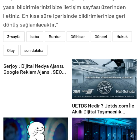
yasal bildirimlerinizi bize iletişim sayfası üzerinden
iletiniz. En kısa süre içerisinde bildirimlerinize geri
dönüş sağlanılacaktır.”
3-sayfa
baba
Burdur
Gölhisar
Güncel
Hukuk
Olay
son dakika
Serjoy : Dijital Medya Ajansı,
Google Reklam Ajansı, SEO
Ajansı ve Web Tasarım Ajansı
UETDS Nedir ? Uetds.com İle
Akıllı Dijital Taşımacılık
Yazılımı